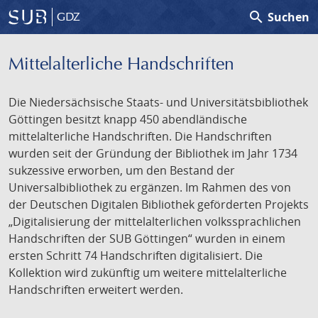
search
Suchen
GDZ
Mittelalterliche Handschriften
Die Niedersächsische Staats- und Universitätsbibliothek
Göttingen besitzt knapp 450 abendländische
mittelalterliche Handschriften. Die Handschriften
wurden seit der Gründung der Bibliothek im Jahr 1734
sukzessive erworben, um den Bestand der
Universalbibliothek zu ergänzen. Im Rahmen des von
der Deutschen Digitalen Bibliothek geförderten Projekts
„Digitalisierung der mittelalterlichen volkssprachlichen
Handschriften der SUB Göttingen“ wurden in einem
ersten Schritt 74 Handschriften digitalisiert. Die
Kollektion wird zukünftig um weitere mittelalterliche
Handschriften erweitert werden.