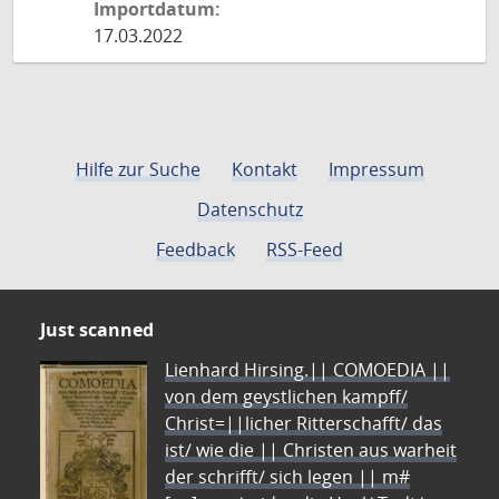
Importdatum:
17.03.2022
Hilfe zur Suche
Kontakt
Impressum
Datenschutz
Feedback
RSS-Feed
Just scanned
Lienhard Hirsing.|| COMOEDIA ||
von dem geystlichen kampff/
Christ=||licher Ritterschafft/ das
ist/ wie die || Christen aus warheit
der schrifft/ sich legen || m#