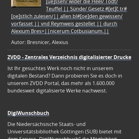
[ue]ssen/ wider die Heel/ Todt/
Teuffel || Sünde/ Gesetz #[et]c̃ tr#
[oe]stlich zulesen/|| allen bl#[oe]den gewissen/
vorfasset || vnd Reymweis gestellet || durch
Alexium Bres=||nicerum Cotbusianum.||
Autor: Bresnicer, Alexius
ZVDD - Zentrales Verzeichnis digitalisierter Drucke
Ist Ihr gesuchtes Werk noch nicht in unserem
digitalen Bestand? Dann probieren Sie es doch in
unserem ZVDD Portal, das mehr als 1.600.000
bundesweit digitalisierte Werke nachweist.
DigiWunschbuch
Die Niedersächsische Staats- und
Universitätsbibliothek Göttingen (SUB) bietet mit