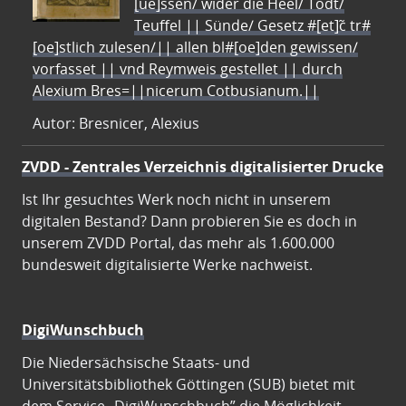
[ue]ssen/ wider die Heel/ Todt/
Teuffel || Sünde/ Gesetz #[et]c̃ tr#
[oe]stlich zulesen/|| allen bl#[oe]den gewissen/
vorfasset || vnd Reymweis gestellet || durch
Alexium Bres=||nicerum Cotbusianum.||
Autor: Bresnicer, Alexius
ZVDD - Zentrales Verzeichnis digitalisierter Drucke
Ist Ihr gesuchtes Werk noch nicht in unserem
digitalen Bestand? Dann probieren Sie es doch in
unserem ZVDD Portal, das mehr als 1.600.000
bundesweit digitalisierte Werke nachweist.
DigiWunschbuch
Die Niedersächsische Staats- und
Universitätsbibliothek Göttingen (SUB) bietet mit