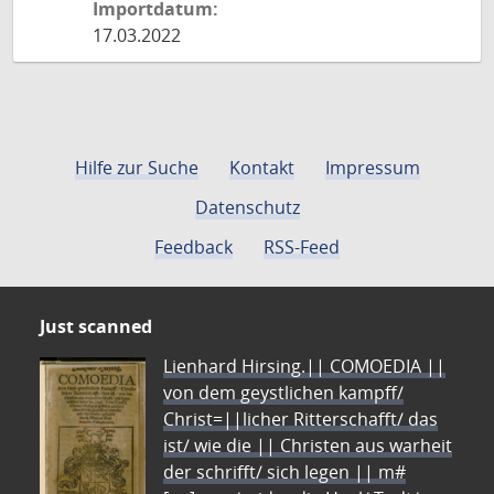
Importdatum:
17.03.2022
Hilfe zur Suche
Kontakt
Impressum
Datenschutz
Feedback
RSS-Feed
Just scanned
Lienhard Hirsing.|| COMOEDIA ||
von dem geystlichen kampff/
Christ=||licher Ritterschafft/ das
ist/ wie die || Christen aus warheit
der schrifft/ sich legen || m#