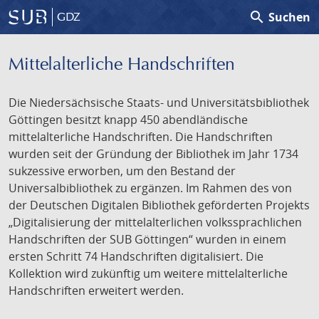
search
Suchen
GDZ
Mittelalterliche Handschriften
Die Niedersächsische Staats- und Universitätsbibliothek
Göttingen besitzt knapp 450 abendländische
mittelalterliche Handschriften. Die Handschriften
wurden seit der Gründung der Bibliothek im Jahr 1734
sukzessive erworben, um den Bestand der
Universalbibliothek zu ergänzen. Im Rahmen des von
der Deutschen Digitalen Bibliothek geförderten Projekts
„Digitalisierung der mittelalterlichen volkssprachlichen
Handschriften der SUB Göttingen“ wurden in einem
ersten Schritt 74 Handschriften digitalisiert. Die
Kollektion wird zukünftig um weitere mittelalterliche
Handschriften erweitert werden.