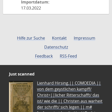
Importdatum:
17.03.2022
Hilfe zur Suche
Kontakt
Impressum
Datenschutz
Feedback
RSS-Feed
Just scanned
Lienhard Hirsing.|| COMOEDIA ||
von dem geystlichen kampff/
Christ=||licher Ritterschafft/ das
ist/ wie die || Christen aus warheit
der schrifft/ sich legen || m#