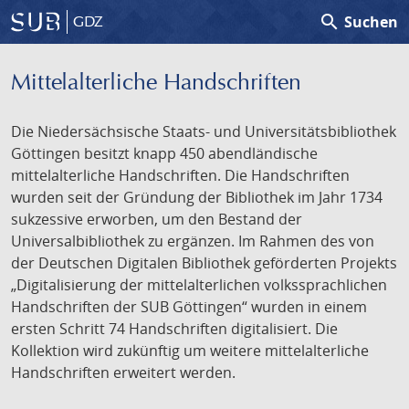
search
Suchen
GDZ
Mittelalterliche Handschriften
Die Niedersächsische Staats- und Universitätsbibliothek
Göttingen besitzt knapp 450 abendländische
mittelalterliche Handschriften. Die Handschriften
wurden seit der Gründung der Bibliothek im Jahr 1734
sukzessive erworben, um den Bestand der
Universalbibliothek zu ergänzen. Im Rahmen des von
der Deutschen Digitalen Bibliothek geförderten Projekts
„Digitalisierung der mittelalterlichen volkssprachlichen
Handschriften der SUB Göttingen“ wurden in einem
ersten Schritt 74 Handschriften digitalisiert. Die
Kollektion wird zukünftig um weitere mittelalterliche
Handschriften erweitert werden.