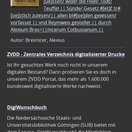
[ue]ssen/ wider die Heel/ Todt/
Teuffel || Sünde/ Gesetz #[et]c̃ tr#
[oe]stlich zulesen/|| allen bl#[oe]den gewissen/
vorfasset || vnd Reymweis gestellet || durch
Alexium Bres=||nicerum Cotbusianum.||
Autor: Bresnicer, Alexius
ZVDD - Zentrales Verzeichnis digitalisierter Drucke
Ist Ihr gesuchtes Werk noch nicht in unserem
digitalen Bestand? Dann probieren Sie es doch in
unserem ZVDD Portal, das mehr als 1.600.000
bundesweit digitalisierte Werke nachweist.
DigiWunschbuch
Die Niedersächsische Staats- und
Universitätsbibliothek Göttingen (SUB) bietet mit