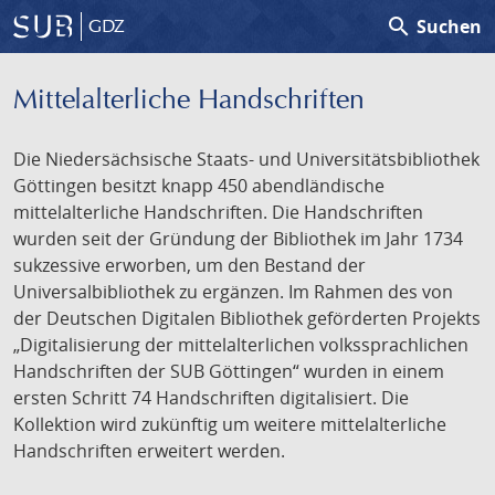
search
Suchen
GDZ
Mittelalterliche Handschriften
Die Niedersächsische Staats- und Universitätsbibliothek
Göttingen besitzt knapp 450 abendländische
mittelalterliche Handschriften. Die Handschriften
wurden seit der Gründung der Bibliothek im Jahr 1734
sukzessive erworben, um den Bestand der
Universalbibliothek zu ergänzen. Im Rahmen des von
der Deutschen Digitalen Bibliothek geförderten Projekts
„Digitalisierung der mittelalterlichen volkssprachlichen
Handschriften der SUB Göttingen“ wurden in einem
ersten Schritt 74 Handschriften digitalisiert. Die
Kollektion wird zukünftig um weitere mittelalterliche
Handschriften erweitert werden.