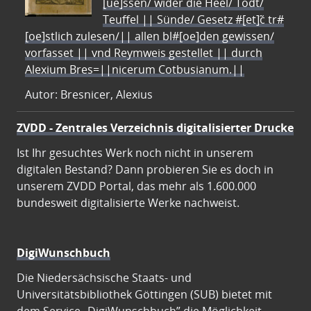
[ue]ssen/ wider die Heel/ Todt/
Teuffel || Sünde/ Gesetz #[et]c̃ tr#
[oe]stlich zulesen/|| allen bl#[oe]den gewissen/
vorfasset || vnd Reymweis gestellet || durch
Alexium Bres=||nicerum Cotbusianum.||
Autor: Bresnicer, Alexius
ZVDD - Zentrales Verzeichnis digitalisierter Drucke
Ist Ihr gesuchtes Werk noch nicht in unserem
digitalen Bestand? Dann probieren Sie es doch in
unserem ZVDD Portal, das mehr als 1.600.000
bundesweit digitalisierte Werke nachweist.
DigiWunschbuch
Die Niedersächsische Staats- und
Universitätsbibliothek Göttingen (SUB) bietet mit