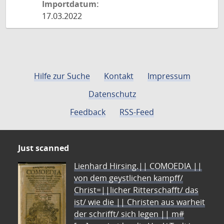
Importdatum:
17.03.2022
Hilfe zur Suche
Kontakt
Impressum
Datenschutz
Feedback
RSS-Feed
Just scanned
Lienhard Hirsing.|| COMOEDIA ||
von dem geystlichen kampff/
Christ=||licher Ritterschafft/ das
ist/ wie die || Christen aus warheit
der schrifft/ sich legen || m#