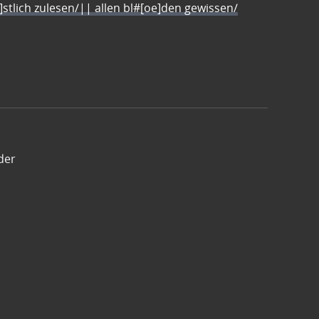
e]stlich zulesen/|| allen bl#[oe]den gewissen/
der