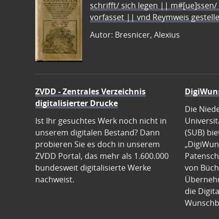
schrifft/ sich legen || m#[ue]ssen/
vorfasset || vnd Reymweis gestel
Autor: Bresnicer, Alexius
ZVDD - Zentrales Verzeichnis
DigiWun
digitalisierter Drucke
Die Nied
Ist Ihr gesuchtes Werk noch nicht in
Universit
unserem digitalen Bestand? Dann
(SUB) bie
probieren Sie es doch in unserem
„DigiWun
ZVDD Portal, das mehr als 1.600.000
Patenscha
bundesweit digitalisierte Werke
von Büch
nachweist.
Übernehm
die Digit
Wunschb