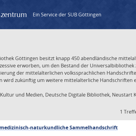
gszentrum
Ein Service der SUB Göttingen
liothek Göttingen besitzt knapp 450 abendländische mittela
ukzessive erworben, um den Bestand der Universalbibliothe
lisierung der mittelalterlichen volkssprachlichen Handschri
ion wird zukünftig um weitere mittelalterliche Handschriften
ultur und Medien, Deutsche Digitale Bibliothek, Neustart 
1 Treff
sch-medizinisch-naturkundliche Sammelhandschrift