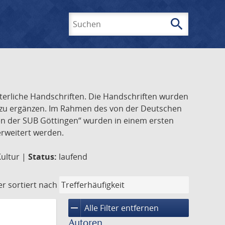
search
Suchen
lterliche Handschriften. Die Handschriften wurden
k zu ergänzen. Im Rahmen des von der Deutschen
ften der SUB Göttingen“ wurden in einem ersten
 erweitert werden.
Kultur |
Status:
laufend
er
sortiert nach
remove
Alle Filter entfernen
Autoren