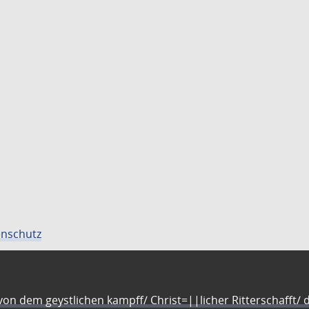
nschutz
n dem geystlichen kampff/ Christ=||licher Ritterschafft/ da