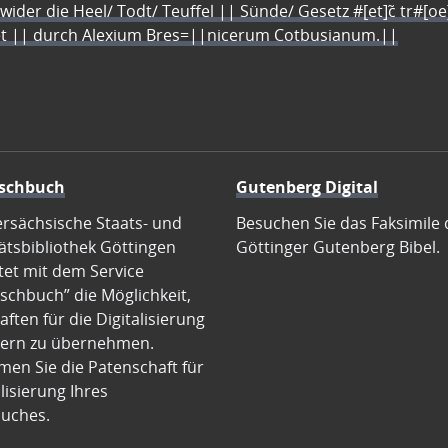
 wider die Heel/ Todt/ Teuffel || Sünde/ Gesetz #[et]c̃ tr#[o
let || durch Alexium Bres=||nicerum Cotbusianum.||
schbuch
Gutenberg Digital
ersächsische Staats- und
Besuchen Sie das Faksimile 
ätsbibliothek Göttingen
Göttinger Gutenberg Bibel.
tet mit dem Service
schbuch” die Möglichkeit,
ften für die Digitalisierung
ern zu übernehmen.
en Sie die Patenschaft für
alisierung Ihres
uches.