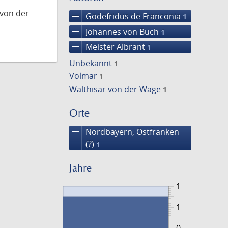
 von der
remove
Godefridus de Franconia
1
remove
Johannes von Buch
1
remove
Meister Albrant
1
Unbekannt
1
Volmar
1
Walthisar von der Wage
1
Orte
remove
Nordbayern, Ostfranken
(?)
1
Jahre
1
1