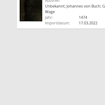
Autoren
Unbekannt; Johannes von Buch; Go
Wage
Jahr:
1474
Importdatum:
17.03.2022