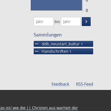
0
0
1474
1475
keyboard_arrow_right
bis
Suche
einschränke
Sammlungen
remove
ddb_neustart_kultur
1
remove
Handschriften
1
Feedback
RSS-Feed
s ist/ wie die || Christen aus warheit der