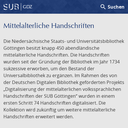
search
Suchen
GDZ
Mittelalterliche Handschriften
Die Niedersächsische Staats- und Universitätsbibliothek
Göttingen besitzt knapp 450 abendländische
mittelalterliche Handschriften. Die Handschriften
wurden seit der Gründung der Bibliothek im Jahr 1734
sukzessive erworben, um den Bestand der
Universalbibliothek zu ergänzen. Im Rahmen des von
der Deutschen Digitalen Bibliothek geförderten Projekts
„Digitalisierung der mittelalterlichen volkssprachlichen
Handschriften der SUB Göttingen“ wurden in einem
ersten Schritt 74 Handschriften digitalisiert. Die
Kollektion wird zukünftig um weitere mittelalterliche
Handschriften erweitert werden.