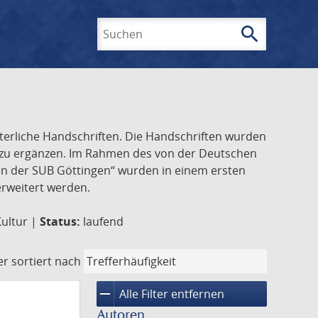
search
Suchen
lterliche Handschriften. Die Handschriften wurden
k zu ergänzen. Im Rahmen des von der Deutschen
ften der SUB Göttingen“ wurden in einem ersten
 erweitert werden.
Kultur |
Status:
laufend
er
sortiert nach
remove
Alle Filter entfernen
Autoren