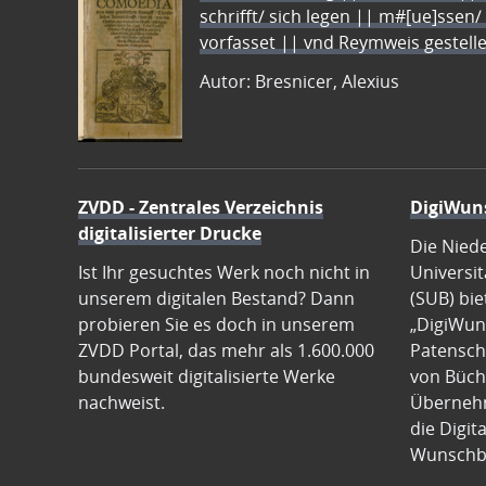
schrifft/ sich legen || m#[ue]ssen/
vorfasset || vnd Reymweis gestel
Autor: Bresnicer, Alexius
ZVDD - Zentrales Verzeichnis
DigiWun
digitalisierter Drucke
Die Nied
Ist Ihr gesuchtes Werk noch nicht in
Universit
unserem digitalen Bestand? Dann
(SUB) bie
probieren Sie es doch in unserem
„DigiWun
ZVDD Portal, das mehr als 1.600.000
Patenscha
bundesweit digitalisierte Werke
von Büch
nachweist.
Übernehm
die Digit
Wunschb