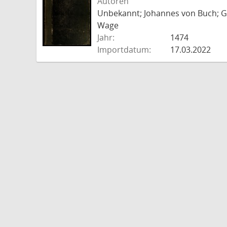
Autoren
Unbekannt; Johannes von Buch; Go
Wage
Jahr:
1474
Importdatum:
17.03.2022