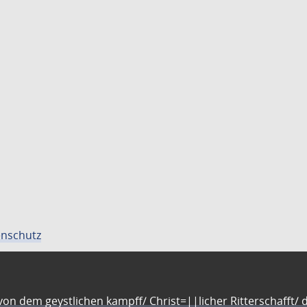
nschutz
n dem geystlichen kampff/ Christ=||licher Ritterschafft/ da