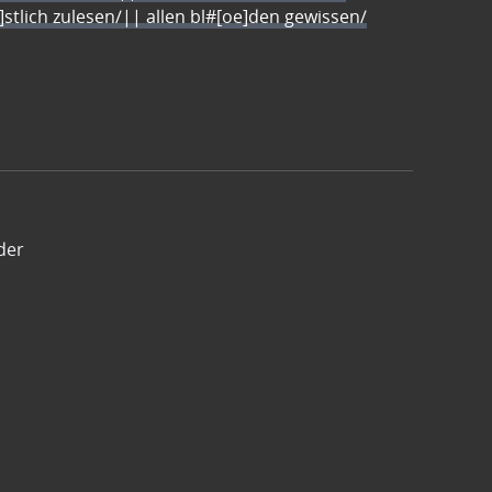
e]stlich zulesen/|| allen bl#[oe]den gewissen/
der