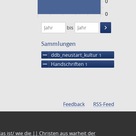
0
0
1474
1475
keyboard_arrow_right
bis
Suche
einschränke
Sammlungen
remove
ddb_neustart_kultur
1
remove
Handschriften
1
Feedback
RSS-Feed
s ist/ wie die || Christen aus warheit der