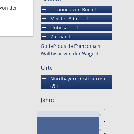
 von der
remove
Johannes von Buch
1
remove
Meister Albrant
1
remove
Unbekannt
1
remove
Volmar
1
Godefridus de Franconia
1
Walthisar von der Wage
1
Orte
remove
Nordbayern, Ostfranken
(?)
1
Jahre
1
1