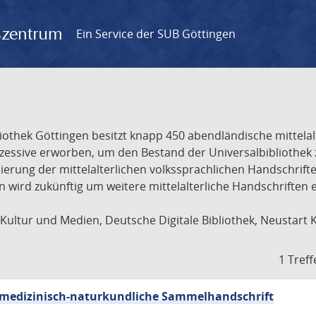
gszentrum
Ein Service der SUB Göttingen
liothek Göttingen besitzt knapp 450 abendländische mittela
ukzessive erworben, um den Bestand der Universalbibliothe
lisierung der mittelalterlichen volkssprachlichen Handschri
ion wird zukünftig um weitere mittelalterliche Handschriften
ultur und Medien, Deutsche Digitale Bibliothek, Neustart 
1 Treff
sch-medizinisch-naturkundliche Sammelhandschrift