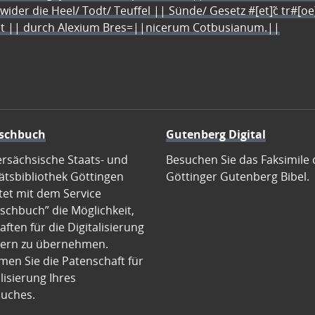
 wider die Heel/ Todt/ Teuffel || Sünde/ Gesetz #[et]c̃ tr#[o
let || durch Alexium Bres=||nicerum Cotbusianum.||
schbuch
Gutenberg Digital
ersächsische Staats- und
Besuchen Sie das Faksimile 
ätsbibliothek Göttingen
Göttinger Gutenberg Bibel.
tet mit dem Service
schbuch” die Möglichkeit,
ften für die Digitalisierung
ern zu übernehmen.
en Sie die Patenschaft für
alisierung Ihres
uches.