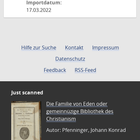
Importdatum:
17.03.2022
Hilfe zur Suche
Kontakt
Impressum
Datenschutz
Feedback
RSS-Feed
Just scanned
Die Familie von Eden oder
gemeinnüzige Bibliothek des
Christianism
Autor: Pfenninger, Johann Konrad