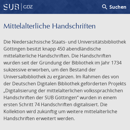
search
Suchen
GDZ
Mittelalterliche Handschriften
Die Niedersächsische Staats- und Universitätsbibliothek
Göttingen besitzt knapp 450 abendländische
mittelalterliche Handschriften. Die Handschriften
wurden seit der Gründung der Bibliothek im Jahr 1734
sukzessive erworben, um den Bestand der
Universalbibliothek zu ergänzen. Im Rahmen des von
der Deutschen Digitalen Bibliothek geförderten Projekts
„Digitalisierung der mittelalterlichen volkssprachlichen
Handschriften der SUB Göttingen“ wurden in einem
ersten Schritt 74 Handschriften digitalisiert. Die
Kollektion wird zukünftig um weitere mittelalterliche
Handschriften erweitert werden.