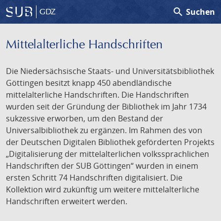
search
Suchen
GDZ
Mittelalterliche Handschriften
Die Niedersächsische Staats- und Universitätsbibliothek
Göttingen besitzt knapp 450 abendländische
mittelalterliche Handschriften. Die Handschriften
wurden seit der Gründung der Bibliothek im Jahr 1734
sukzessive erworben, um den Bestand der
Universalbibliothek zu ergänzen. Im Rahmen des von
der Deutschen Digitalen Bibliothek geförderten Projekts
„Digitalisierung der mittelalterlichen volkssprachlichen
Handschriften der SUB Göttingen“ wurden in einem
ersten Schritt 74 Handschriften digitalisiert. Die
Kollektion wird zukünftig um weitere mittelalterliche
Handschriften erweitert werden.