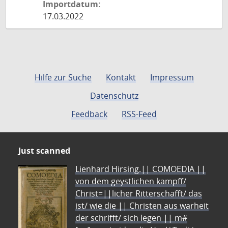
Importdatum:
17.03.2022
Hilfe zur Suche
Kontakt
Impressum
Datenschutz
Feedback
RSS-Feed
Just scanned
Lienhard Hirsing.|| COMOEDIA ||
von dem geystlichen kampff/
Christ=||licher Ritterschafft/ das
ist/ wie die || Christen aus warheit
der schrifft/ sich legen || m#