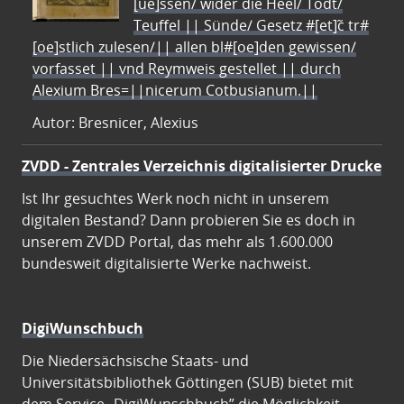
[ue]ssen/ wider die Heel/ Todt/
Teuffel || Sünde/ Gesetz #[et]c̃ tr#
[oe]stlich zulesen/|| allen bl#[oe]den gewissen/
vorfasset || vnd Reymweis gestellet || durch
Alexium Bres=||nicerum Cotbusianum.||
Autor: Bresnicer, Alexius
ZVDD - Zentrales Verzeichnis digitalisierter Drucke
Ist Ihr gesuchtes Werk noch nicht in unserem
digitalen Bestand? Dann probieren Sie es doch in
unserem ZVDD Portal, das mehr als 1.600.000
bundesweit digitalisierte Werke nachweist.
DigiWunschbuch
Die Niedersächsische Staats- und
Universitätsbibliothek Göttingen (SUB) bietet mit