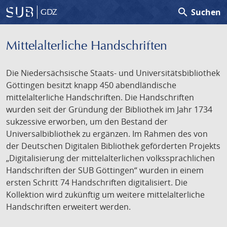
search
Suchen
GDZ
Mittelalterliche Handschriften
Die Niedersächsische Staats- und Universitätsbibliothek
Göttingen besitzt knapp 450 abendländische
mittelalterliche Handschriften. Die Handschriften
wurden seit der Gründung der Bibliothek im Jahr 1734
sukzessive erworben, um den Bestand der
Universalbibliothek zu ergänzen. Im Rahmen des von
der Deutschen Digitalen Bibliothek geförderten Projekts
„Digitalisierung der mittelalterlichen volkssprachlichen
Handschriften der SUB Göttingen“ wurden in einem
ersten Schritt 74 Handschriften digitalisiert. Die
Kollektion wird zukünftig um weitere mittelalterliche
Handschriften erweitert werden.