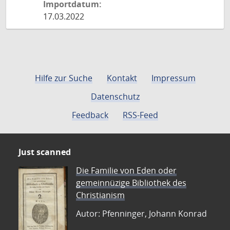
Importdatum:
17.03.2022
Hilfe zur Suche
Kontakt
Impressum
Datenschutz
Feedback
RSS-Feed
Just scanned
Die Familie von Eden oder
gemeinnüzige Bibliothek des
Christianism
Autor: Pfenninger, Johann Konrad