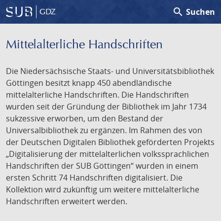
search
Suchen
GDZ
Mittelalterliche Handschriften
Die Niedersächsische Staats- und Universitätsbibliothek
Göttingen besitzt knapp 450 abendländische
mittelalterliche Handschriften. Die Handschriften
wurden seit der Gründung der Bibliothek im Jahr 1734
sukzessive erworben, um den Bestand der
Universalbibliothek zu ergänzen. Im Rahmen des von
der Deutschen Digitalen Bibliothek geförderten Projekts
„Digitalisierung der mittelalterlichen volkssprachlichen
Handschriften der SUB Göttingen“ wurden in einem
ersten Schritt 74 Handschriften digitalisiert. Die
Kollektion wird zukünftig um weitere mittelalterliche
Handschriften erweitert werden.