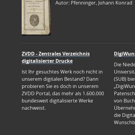
Autor: Pfenninger, Johann Konrad
ZVDD - Zentrales Verzeichnis
DigiWun
digitalisierter Drucke
Die Nied
Ist Ihr gesuchtes Werk noch nicht in
Universit
unserem digitalen Bestand? Dann
(SUB) bie
probieren Sie es doch in unserem
„DigiWun
ZVDD Portal, das mehr als 1.600.000
Patenscha
bundesweit digitalisierte Werke
von Büch
nachweist.
Übernehm
die Digit
Wunschb