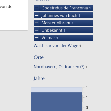
 von der
remove
Godefridus de Franconia
1
remove
Johannes von Buch
1
remove
Meister Albrant
1
remove
Unbekannt
1
remove
Volmar
1
Walthisar von der Wage
1
Orte
Nordbayern, Ostfranken (?)
1
Jahre
1
1
0