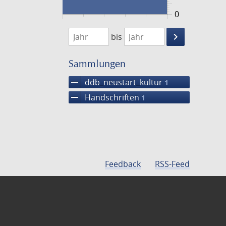
0
1474
1475
keyboard_arrow_right
bis
Suche
einschränke
Sammlungen
remove
ddb_neustart_kultur
1
remove
Handschriften
1
Feedback
RSS-Feed