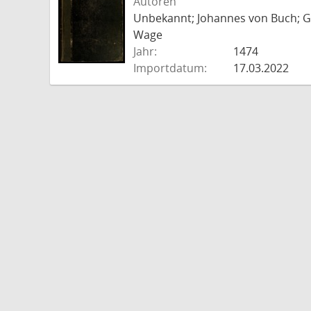
Autoren
Unbekannt; Johannes von Buch; Go
Wage
Jahr:
1474
Importdatum:
17.03.2022