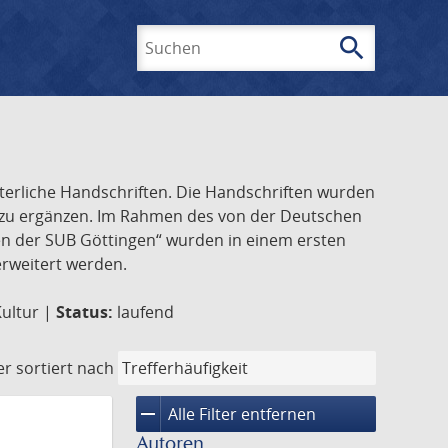
search
Suchen
lterliche Handschriften. Die Handschriften wurden
k zu ergänzen. Im Rahmen des von der Deutschen
ften der SUB Göttingen“ wurden in einem ersten
 erweitert werden.
Kultur |
Status:
laufend
er
sortiert nach
remove
Alle Filter entfernen
Autoren