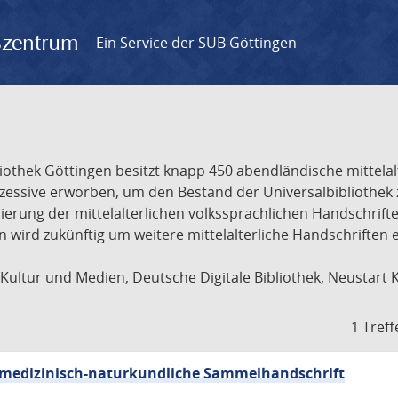
gszentrum
Ein Service der SUB Göttingen
liothek Göttingen besitzt knapp 450 abendländische mittela
ukzessive erworben, um den Bestand der Universalbibliothe
lisierung der mittelalterlichen volkssprachlichen Handschri
ion wird zukünftig um weitere mittelalterliche Handschriften
ultur und Medien, Deutsche Digitale Bibliothek, Neustart 
1 Treff
sch-medizinisch-naturkundliche Sammelhandschrift