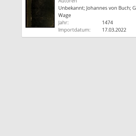
Autoren
Unbekannt; Johannes von Buch; Go
Wage
Jahr:
1474
Importdatum:
17.03.2022