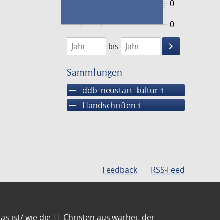
0
0
1474
1475
keyboard_arrow_right
bis
Suche
einschränke
Sammlungen
remove
ddb_neustart_kultur
1
remove
Handschriften
1
Feedback
RSS-Feed
s ist/ wie die || Christen aus warheit der