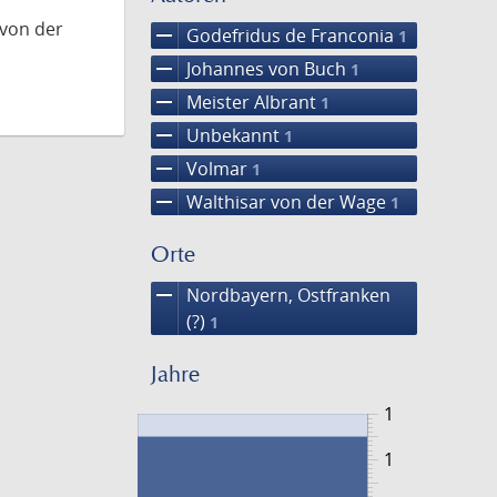
 von der
remove
Godefridus de Franconia
1
remove
Johannes von Buch
1
remove
Meister Albrant
1
remove
Unbekannt
1
remove
Volmar
1
remove
Walthisar von der Wage
1
Orte
remove
Nordbayern, Ostfranken
(?)
1
Jahre
1
1