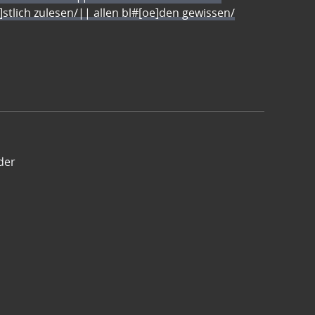
e]stlich zulesen/|| allen bl#[oe]den gewissen/
der