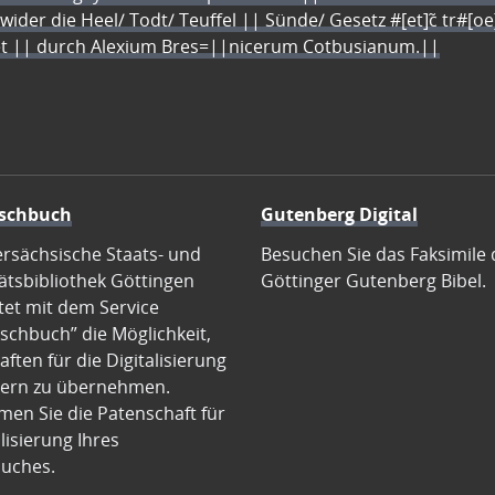
 wider die Heel/ Todt/ Teuffel || Sünde/ Gesetz #[et]c̃ tr#[o
let || durch Alexium Bres=||nicerum Cotbusianum.||
schbuch
Gutenberg Digital
ersächsische Staats- und
Besuchen Sie das Faksimile 
ätsbibliothek Göttingen
Göttinger Gutenberg Bibel.
tet mit dem Service
schbuch” die Möglichkeit,
ften für die Digitalisierung
ern zu übernehmen.
en Sie die Patenschaft für
alisierung Ihres
uches.