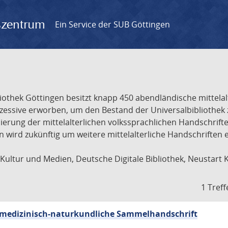
gszentrum
Ein Service der SUB Göttingen
liothek Göttingen besitzt knapp 450 abendländische mittela
ukzessive erworben, um den Bestand der Universalbibliothe
lisierung der mittelalterlichen volkssprachlichen Handschri
ion wird zukünftig um weitere mittelalterliche Handschriften
ultur und Medien, Deutsche Digitale Bibliothek, Neustart 
1 Treff
sch-medizinisch-naturkundliche Sammelhandschrift