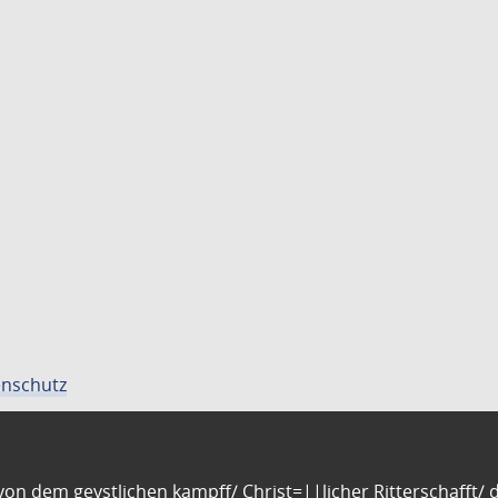
nschutz
n dem geystlichen kampff/ Christ=||licher Ritterschafft/ da