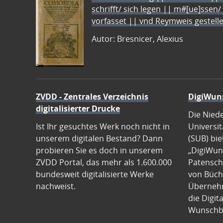
schrifft/ sich legen || m#[ue]ssen/
vorfasset || vnd Reymweis gestel
Autor: Bresnicer, Alexius
ZVDD - Zentrales Verzeichnis
DigiWun
digitalisierter Drucke
Die Nied
Ist Ihr gesuchtes Werk noch nicht in
Universit
unserem digitalen Bestand? Dann
(SUB) bie
probieren Sie es doch in unserem
„DigiWun
ZVDD Portal, das mehr als 1.600.000
Patenscha
bundesweit digitalisierte Werke
von Büch
nachweist.
Übernehm
die Digit
Wunschb