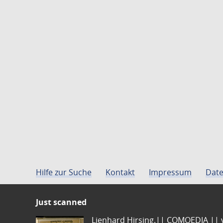
Hilfe zur Suche
Kontakt
Impressum
Date
Just scanned
Lienhard Hirsing.|| COMOEDIA || vo