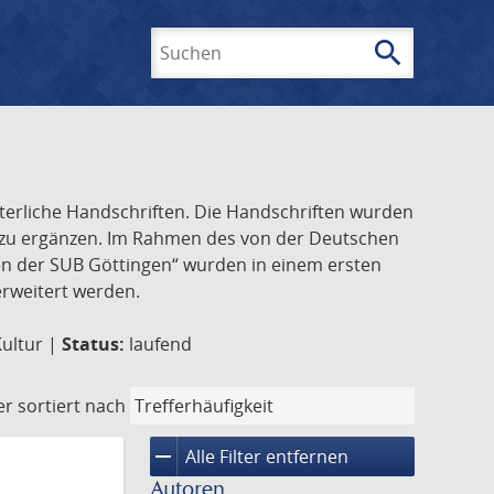
search
Suchen
lterliche Handschriften. Die Handschriften wurden
k zu ergänzen. Im Rahmen des von der Deutschen
ften der SUB Göttingen“ wurden in einem ersten
 erweitert werden.
Kultur |
Status:
laufend
er
sortiert nach
remove
Alle Filter entfernen
Autoren