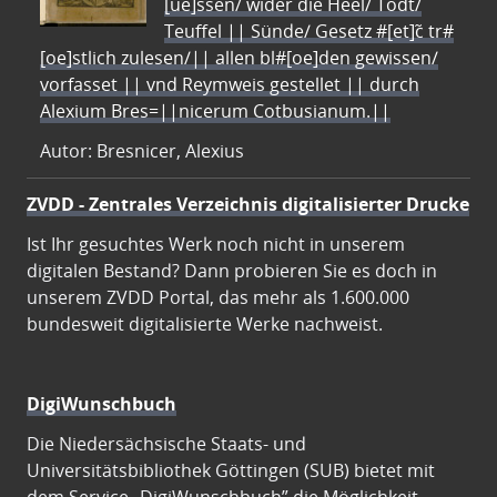
[ue]ssen/ wider die Heel/ Todt/
Teuffel || Sünde/ Gesetz #[et]c̃ tr#
[oe]stlich zulesen/|| allen bl#[oe]den gewissen/
vorfasset || vnd Reymweis gestellet || durch
Alexium Bres=||nicerum Cotbusianum.||
Autor: Bresnicer, Alexius
ZVDD - Zentrales Verzeichnis digitalisierter Drucke
Ist Ihr gesuchtes Werk noch nicht in unserem
digitalen Bestand? Dann probieren Sie es doch in
unserem ZVDD Portal, das mehr als 1.600.000
bundesweit digitalisierte Werke nachweist.
DigiWunschbuch
Die Niedersächsische Staats- und
Universitätsbibliothek Göttingen (SUB) bietet mit