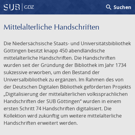
search
Suchen
GDZ
Mittelalterliche Handschriften
Die Niedersächsische Staats- und Universitätsbibliothek
Göttingen besitzt knapp 450 abendländische
mittelalterliche Handschriften. Die Handschriften
wurden seit der Gründung der Bibliothek im Jahr 1734
sukzessive erworben, um den Bestand der
Universalbibliothek zu ergänzen. Im Rahmen des von
der Deutschen Digitalen Bibliothek geförderten Projekts
„Digitalisierung der mittelalterlichen volkssprachlichen
Handschriften der SUB Göttingen“ wurden in einem
ersten Schritt 74 Handschriften digitalisiert. Die
Kollektion wird zukünftig um weitere mittelalterliche
Handschriften erweitert werden.