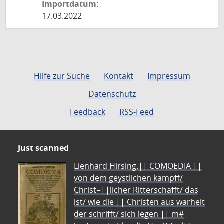
Importdatum:
17.03.2022
Hilfe zur Suche
Kontakt
Impressum
Datenschutz
Feedback
RSS-Feed
Just scanned
Lienhard Hirsing.|| COMOEDIA ||
von dem geystlichen kampff/
Christ=||licher Ritterschafft/ das
ist/ wie die || Christen aus warheit
der schrifft/ sich legen || m#