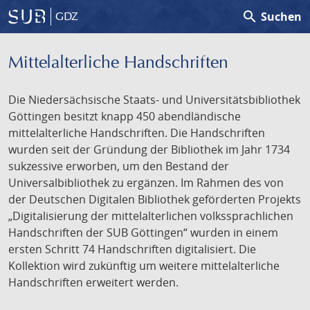
search
Suchen
GDZ
Mittelalterliche Handschriften
Die Niedersächsische Staats- und Universitätsbibliothek
Göttingen besitzt knapp 450 abendländische
mittelalterliche Handschriften. Die Handschriften
wurden seit der Gründung der Bibliothek im Jahr 1734
sukzessive erworben, um den Bestand der
Universalbibliothek zu ergänzen. Im Rahmen des von
der Deutschen Digitalen Bibliothek geförderten Projekts
„Digitalisierung der mittelalterlichen volkssprachlichen
Handschriften der SUB Göttingen“ wurden in einem
ersten Schritt 74 Handschriften digitalisiert. Die
Kollektion wird zukünftig um weitere mittelalterliche
Handschriften erweitert werden.