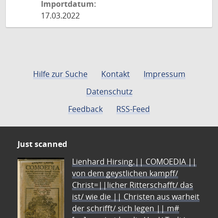
Importdatum:
17.03.2022
Hilfe zur Suche
Kontakt
Impressum
Datenschutz
Feedback
RSS-Feed
Just scanned
Lienhard Hirsing.|| COMOEDIA ||
von dem geystlichen kampff/
Christ=||licher Ritterschafft/ das
ist/ wie die || Christen aus warheit
der schrifft/ sich legen || m#