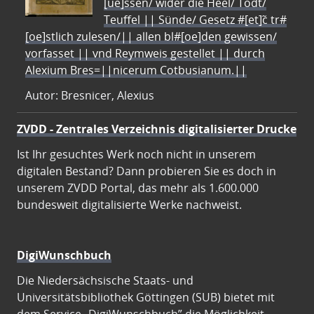
[ue]ssen/ wider die Heel/ Todt/
Teuffel || Sünde/ Gesetz #[et]c̃ tr#
[oe]stlich zulesen/|| allen bl#[oe]den gewissen/
vorfasset || vnd Reymweis gestellet || durch
Alexium Bres=||nicerum Cotbusianum.||
Autor: Bresnicer, Alexius
ZVDD - Zentrales Verzeichnis digitalisierter Drucke
Ist Ihr gesuchtes Werk noch nicht in unserem
digitalen Bestand? Dann probieren Sie es doch in
unserem ZVDD Portal, das mehr als 1.600.000
bundesweit digitalisierte Werke nachweist.
DigiWunschbuch
Die Niedersächsische Staats- und
Universitätsbibliothek Göttingen (SUB) bietet mit