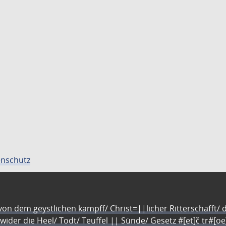
nschutz
n dem geystlichen kampff/ Christ=||licher Ritterschafft/ da
 wider die Heel/ Todt/ Teuffel || Sünde/ Gesetz #[et]c̃ tr#[o