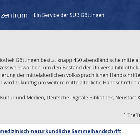
gszentrum
Ein Service der SUB Göttingen
liothek Göttingen besitzt knapp 450 abendländische mittela
ukzessive erworben, um den Bestand der Universalbibliothe
lisierung der mittelalterlichen volkssprachlichen Handschri
ion wird zukünftig um weitere mittelalterliche Handschriften
ultur und Medien, Deutsche Digitale Bibliothek, Neustart 
1 Treff
sch-medizinisch-naturkundliche Sammelhandschrift