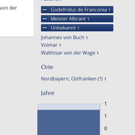
 von der
remove
Godefridus de Franconia
1
remove
Meister Albrant
1
remove
Unbekannt
1
Johannes von Buch
1
Volmar
1
Walthisar von der Wage
1
Orte
Nordbayern, Ostfranken (?)
1
Jahre
1
1
0