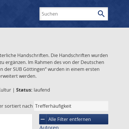
search
Suchen
lterliche Handschriften. Die Handschriften wurden
k zu ergänzen. Im Rahmen des von der Deutschen
ften der SUB Göttingen“ wurden in einem ersten
 erweitert werden.
Kultur |
Status:
laufend
er
sortiert nach
remove
Alle Filter entfernen
Autoren