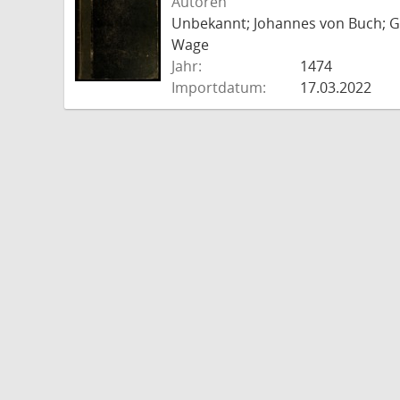
Autoren
Unbekannt; Johannes von Buch; Go
Wage
Jahr:
1474
Importdatum:
17.03.2022