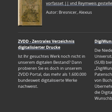
vorfasset || vnd Reymweis gestel
Autor: Bresnicer, Alexius
ZVDD - Zentrales Verzeichnis
DigiWun
digitalisierter Drucke
Die Nied
Ist Ihr gesuchtes Werk noch nicht in
Universit
unserem digitalen Bestand? Dann
(SUB) bie
probieren Sie es doch in unserem
„DigiWun
ZVDD Portal, das mehr als 1.600.000
Patenscha
bundesweit digitalisierte Werke
von Büch
nachweist.
Übernehm
die Digit
Wunschb