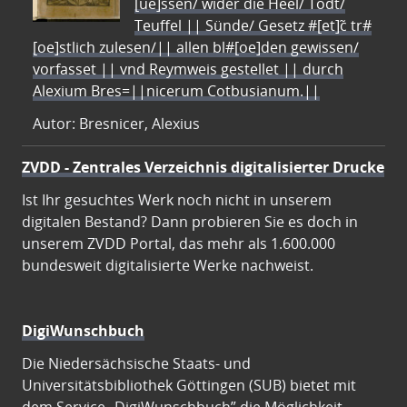
[ue]ssen/ wider die Heel/ Todt/
Teuffel || Sünde/ Gesetz #[et]c̃ tr#
[oe]stlich zulesen/|| allen bl#[oe]den gewissen/
vorfasset || vnd Reymweis gestellet || durch
Alexium Bres=||nicerum Cotbusianum.||
Autor: Bresnicer, Alexius
ZVDD - Zentrales Verzeichnis digitalisierter Drucke
Ist Ihr gesuchtes Werk noch nicht in unserem
digitalen Bestand? Dann probieren Sie es doch in
unserem ZVDD Portal, das mehr als 1.600.000
bundesweit digitalisierte Werke nachweist.
DigiWunschbuch
Die Niedersächsische Staats- und
Universitätsbibliothek Göttingen (SUB) bietet mit