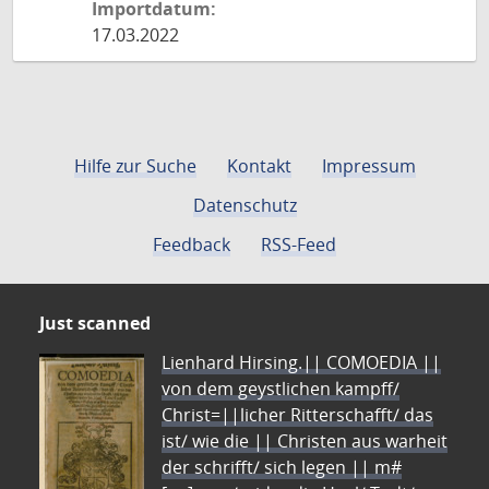
Importdatum:
17.03.2022
Hilfe zur Suche
Kontakt
Impressum
Datenschutz
Feedback
RSS-Feed
Just scanned
Lienhard Hirsing.|| COMOEDIA ||
von dem geystlichen kampff/
Christ=||licher Ritterschafft/ das
ist/ wie die || Christen aus warheit
der schrifft/ sich legen || m#