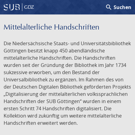
search
Suchen
GDZ
Mittelalterliche Handschriften
Die Niedersächsische Staats- und Universitätsbibliothek
Göttingen besitzt knapp 450 abendländische
mittelalterliche Handschriften. Die Handschriften
wurden seit der Gründung der Bibliothek im Jahr 1734
sukzessive erworben, um den Bestand der
Universalbibliothek zu ergänzen. Im Rahmen des von
der Deutschen Digitalen Bibliothek geförderten Projekts
„Digitalisierung der mittelalterlichen volkssprachlichen
Handschriften der SUB Göttingen“ wurden in einem
ersten Schritt 74 Handschriften digitalisiert. Die
Kollektion wird zukünftig um weitere mittelalterliche
Handschriften erweitert werden.