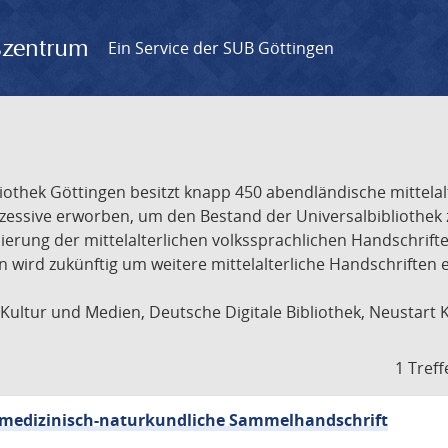
gszentrum
Ein Service der SUB Göttingen
liothek Göttingen besitzt knapp 450 abendländische mittela
ukzessive erworben, um den Bestand der Universalbibliothe
lisierung der mittelalterlichen volkssprachlichen Handschri
ion wird zukünftig um weitere mittelalterliche Handschriften
ultur und Medien, Deutsche Digitale Bibliothek, Neustart 
1 Treff
sch-medizinisch-naturkundliche Sammelhandschrift