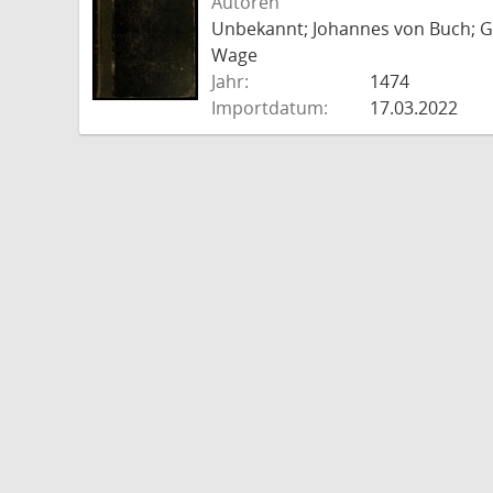
Autoren
Unbekannt; Johannes von Buch; Go
Wage
Jahr:
1474
Importdatum:
17.03.2022