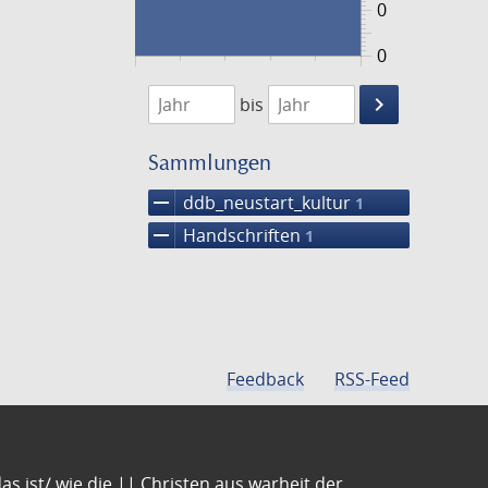
0
0
1474
1475
keyboard_arrow_right
bis
Suche
einschränke
Sammlungen
remove
ddb_neustart_kultur
1
remove
Handschriften
1
Feedback
RSS-Feed
s ist/ wie die || Christen aus warheit der