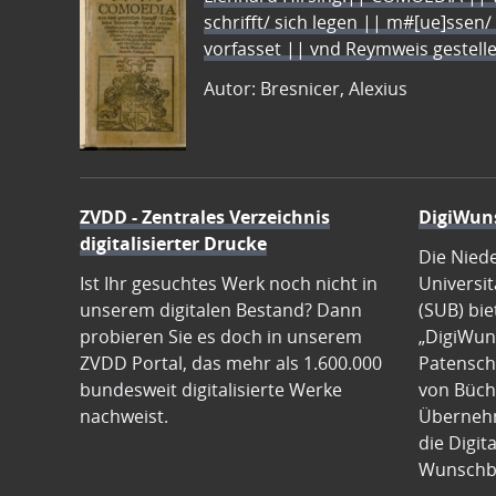
schrifft/ sich legen || m#[ue]ssen/
vorfasset || vnd Reymweis gestel
Autor: Bresnicer, Alexius
ZVDD - Zentrales Verzeichnis
DigiWun
digitalisierter Drucke
Die Nied
Ist Ihr gesuchtes Werk noch nicht in
Universit
unserem digitalen Bestand? Dann
(SUB) bie
probieren Sie es doch in unserem
„DigiWun
ZVDD Portal, das mehr als 1.600.000
Patenscha
bundesweit digitalisierte Werke
von Büch
nachweist.
Übernehm
die Digit
Wunschb