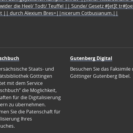
 wider die Heel/ Todt/ Teuffel || Sünde/ Gesetz #[et]c̃ tr#[o
let || durch Alexium Bres=||nicerum Cotbusianum.||
schbuch
Gutenberg Digital
ersächsische Staats- und
Besuchen Sie das Faksimile 
ätsbibliothek Göttingen
Göttinger Gutenberg Bibel.
tet mit dem Service
schbuch” die Möglichkeit,
ften für die Digitalisierung
ern zu übernehmen.
en Sie die Patenschaft für
alisierung Ihres
uches.