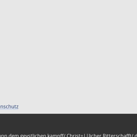
nschutz
n dem geystlichen kampff/ Christ=||licher Ritterschafft/ da