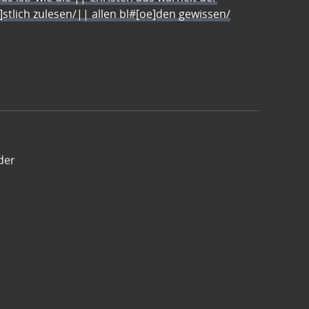
e]stlich zulesen/|| allen bl#[oe]den gewissen/
der