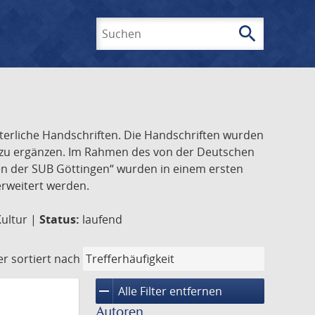
search
Suchen
lterliche Handschriften. Die Handschriften wurden
k zu ergänzen. Im Rahmen des von der Deutschen
ften der SUB Göttingen“ wurden in einem ersten
 erweitert werden.
Kultur |
Status:
laufend
er
sortiert nach
remove
Alle Filter entfernen
Autoren