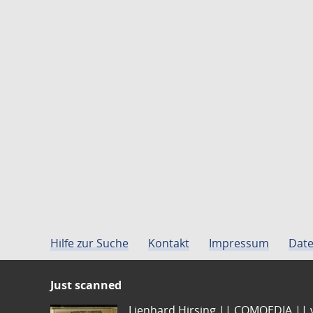
Hilfe zur Suche
Kontakt
Impressum
Date
Just scanned
Lienhard Hirsing.|| COMOEDIA || vo