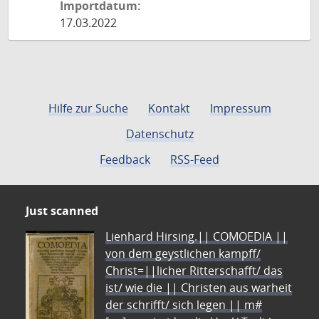
Importdatum:
17.03.2022
Hilfe zur Suche
Kontakt
Impressum
Datenschutz
Feedback
RSS-Feed
Just scanned
Lienhard Hirsing.|| COMOEDIA ||
von dem geystlichen kampff/
Christ=||licher Ritterschafft/ das
ist/ wie die || Christen aus warheit
der schrifft/ sich legen || m#