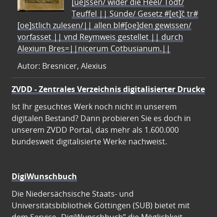
[ue]ssen/ wider die Heel/ Todt/
Teuffel || Sünde/ Gesetz #[et]c̃ tr#
[oe]stlich zulesen/|| allen bl#[oe]den gewissen/
vorfasset || vnd Reymweis gestellet || durch
Alexium Bres=||nicerum Cotbusianum.||
Autor: Bresnicer, Alexius
ZVDD - Zentrales Verzeichnis digitalisierter Drucke
Ist Ihr gesuchtes Werk noch nicht in unserem
digitalen Bestand? Dann probieren Sie es doch in
unserem ZVDD Portal, das mehr als 1.600.000
bundesweit digitalisierte Werke nachweist.
DigiWunschbuch
Die Niedersächsische Staats- und
Universitätsbibliothek Göttingen (SUB) bietet mit