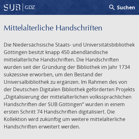
search
Suchen
GDZ
Mittelalterliche Handschriften
Die Niedersächsische Staats- und Universitätsbibliothek
Göttingen besitzt knapp 450 abendländische
mittelalterliche Handschriften. Die Handschriften
wurden seit der Gründung der Bibliothek im Jahr 1734
sukzessive erworben, um den Bestand der
Universalbibliothek zu ergänzen. Im Rahmen des von
der Deutschen Digitalen Bibliothek geförderten Projekts
„Digitalisierung der mittelalterlichen volkssprachlichen
Handschriften der SUB Göttingen“ wurden in einem
ersten Schritt 74 Handschriften digitalisiert. Die
Kollektion wird zukünftig um weitere mittelalterliche
Handschriften erweitert werden.