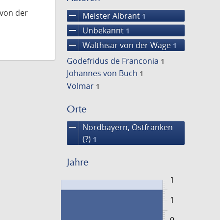
 von der
remove
Meister Albrant
1
remove
Unbekannt
1
remove
Walthisar von der Wage
1
Godefridus de Franconia
1
Johannes von Buch
1
Volmar
1
Orte
remove
Nordbayern, Ostfranken
(?)
1
Jahre
1
1