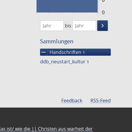
0
0
1474
1475
keyboard_arrow_right
bis
Suche
einschränke
Sammlungen
remove
Handschriften
1
ddb_neustart_kultur
1
Feedback
RSS-Feed
s ist/ wie die || Christen aus warheit der