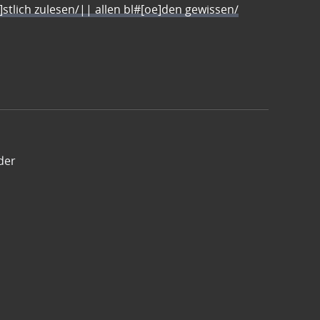
e]stlich zulesen/|| allen bl#[oe]den gewissen/
der