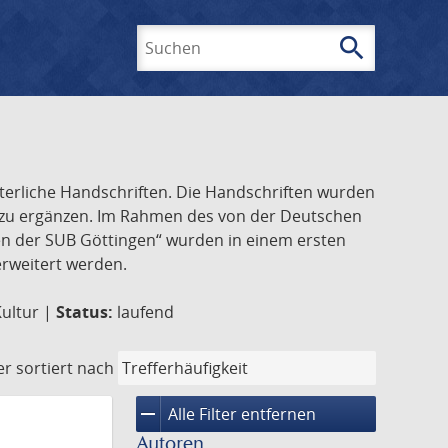
search
Suchen
lterliche Handschriften. Die Handschriften wurden
k zu ergänzen. Im Rahmen des von der Deutschen
ften der SUB Göttingen“ wurden in einem ersten
 erweitert werden.
Kultur |
Status:
laufend
er
sortiert nach
remove
Alle Filter entfernen
Autoren