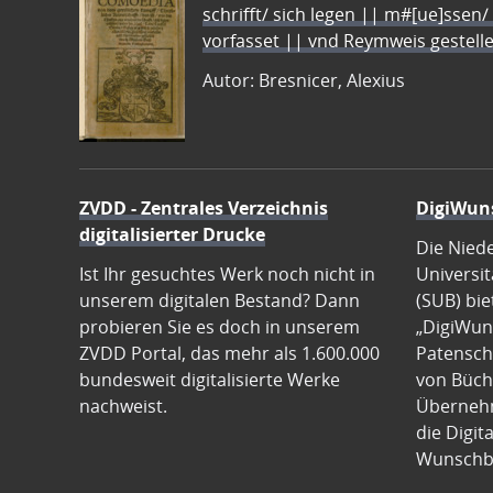
schrifft/ sich legen || m#[ue]ssen/
vorfasset || vnd Reymweis gestel
Autor: Bresnicer, Alexius
ZVDD - Zentrales Verzeichnis
DigiWun
digitalisierter Drucke
Die Nied
Ist Ihr gesuchtes Werk noch nicht in
Universit
unserem digitalen Bestand? Dann
(SUB) bie
probieren Sie es doch in unserem
„DigiWun
ZVDD Portal, das mehr als 1.600.000
Patenscha
bundesweit digitalisierte Werke
von Büch
nachweist.
Übernehm
die Digit
Wunschb