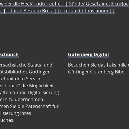
 wider die Heel/ Todt/ Teuffel || Sünde/ Gesetz #[et]c̃ tr#[o
let || durch Alexium Bres=||nicerum Cotbusianum.||
schbuch
Gutenberg Digital
ersächsische Staats- und
Besuchen Sie das Faksimile 
ätsbibliothek Göttingen
Göttinger Gutenberg Bibel.
tet mit dem Service
schbuch” die Möglichkeit,
ften für die Digitalisierung
ern zu übernehmen.
en Sie die Patenschaft für
alisierung Ihres
uches.