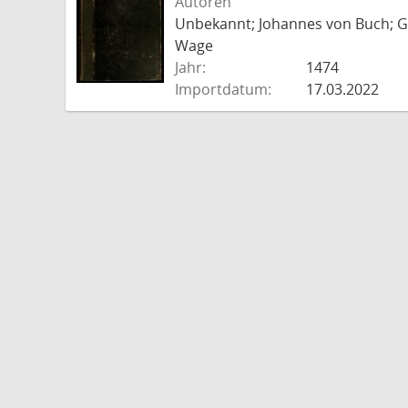
Autoren
Unbekannt; Johannes von Buch; Go
Wage
Jahr:
1474
Importdatum:
17.03.2022