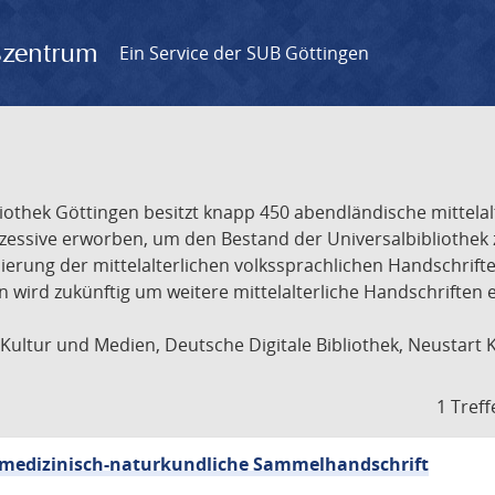
gszentrum
Ein Service der SUB Göttingen
liothek Göttingen besitzt knapp 450 abendländische mittela
ukzessive erworben, um den Bestand der Universalbibliothe
lisierung der mittelalterlichen volkssprachlichen Handschri
ion wird zukünftig um weitere mittelalterliche Handschriften
ultur und Medien, Deutsche Digitale Bibliothek, Neustart 
1 Treff
sch-medizinisch-naturkundliche Sammelhandschrift