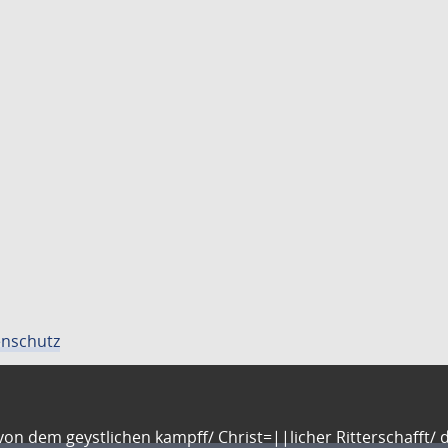
nschutz
n dem geystlichen kampff/ Christ=||licher Ritterschafft/ da