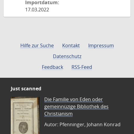
Importdatum:
17.03.2022
Hilfe zur Suche
Kontakt
Impressum
Datenschutz
Feedback
RSS-Feed
Just scanned
Die Familie von Eden oder
gemeinnüzige Bibliothek des
Christianism
Autor: Pfenninger, Johann Konrad