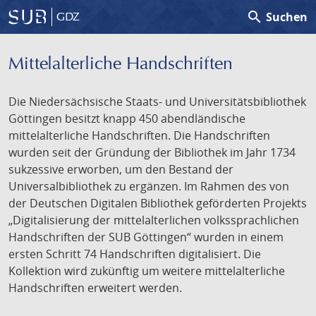
search
Suchen
GDZ
Mittelalterliche Handschriften
Die Niedersächsische Staats- und Universitätsbibliothek
Göttingen besitzt knapp 450 abendländische
mittelalterliche Handschriften. Die Handschriften
wurden seit der Gründung der Bibliothek im Jahr 1734
sukzessive erworben, um den Bestand der
Universalbibliothek zu ergänzen. Im Rahmen des von
der Deutschen Digitalen Bibliothek geförderten Projekts
„Digitalisierung der mittelalterlichen volkssprachlichen
Handschriften der SUB Göttingen“ wurden in einem
ersten Schritt 74 Handschriften digitalisiert. Die
Kollektion wird zukünftig um weitere mittelalterliche
Handschriften erweitert werden.