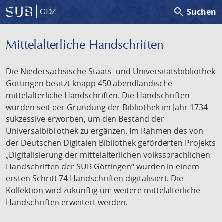
search
Suchen
GDZ
Mittelalterliche Handschriften
Die Niedersächsische Staats- und Universitätsbibliothek
Göttingen besitzt knapp 450 abendländische
mittelalterliche Handschriften. Die Handschriften
wurden seit der Gründung der Bibliothek im Jahr 1734
sukzessive erworben, um den Bestand der
Universalbibliothek zu ergänzen. Im Rahmen des von
der Deutschen Digitalen Bibliothek geförderten Projekts
„Digitalisierung der mittelalterlichen volkssprachlichen
Handschriften der SUB Göttingen“ wurden in einem
ersten Schritt 74 Handschriften digitalisiert. Die
Kollektion wird zukünftig um weitere mittelalterliche
Handschriften erweitert werden.