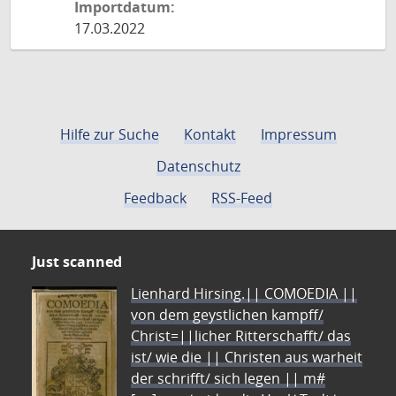
Importdatum:
17.03.2022
Hilfe zur Suche
Kontakt
Impressum
Datenschutz
Feedback
RSS-Feed
Just scanned
Lienhard Hirsing.|| COMOEDIA ||
von dem geystlichen kampff/
Christ=||licher Ritterschafft/ das
ist/ wie die || Christen aus warheit
der schrifft/ sich legen || m#