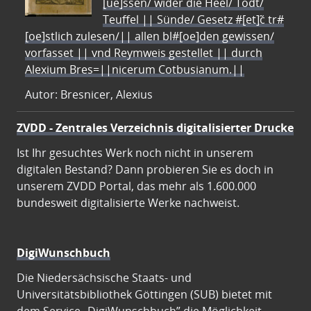
[ue]ssen/ wider die Heel/ Todt/
Teuffel || Sünde/ Gesetz #[et]c̃ tr#
[oe]stlich zulesen/|| allen bl#[oe]den gewissen/
vorfasset || vnd Reymweis gestellet || durch
Alexium Bres=||nicerum Cotbusianum.||
Autor: Bresnicer, Alexius
ZVDD - Zentrales Verzeichnis digitalisierter Drucke
Ist Ihr gesuchtes Werk noch nicht in unserem
digitalen Bestand? Dann probieren Sie es doch in
unserem ZVDD Portal, das mehr als 1.600.000
bundesweit digitalisierte Werke nachweist.
DigiWunschbuch
Die Niedersächsische Staats- und
Universitätsbibliothek Göttingen (SUB) bietet mit