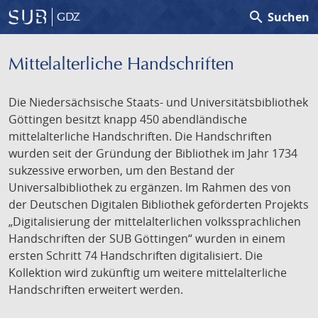
search
Suchen
GDZ
Mittelalterliche Handschriften
Die Niedersächsische Staats- und Universitätsbibliothek
Göttingen besitzt knapp 450 abendländische
mittelalterliche Handschriften. Die Handschriften
wurden seit der Gründung der Bibliothek im Jahr 1734
sukzessive erworben, um den Bestand der
Universalbibliothek zu ergänzen. Im Rahmen des von
der Deutschen Digitalen Bibliothek geförderten Projekts
„Digitalisierung der mittelalterlichen volkssprachlichen
Handschriften der SUB Göttingen“ wurden in einem
ersten Schritt 74 Handschriften digitalisiert. Die
Kollektion wird zukünftig um weitere mittelalterliche
Handschriften erweitert werden.