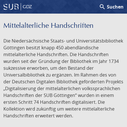
search
Suchen
GDZ
Mittelalterliche Handschriften
Die Niedersächsische Staats- und Universitätsbibliothek
Göttingen besitzt knapp 450 abendländische
mittelalterliche Handschriften. Die Handschriften
wurden seit der Gründung der Bibliothek im Jahr 1734
sukzessive erworben, um den Bestand der
Universalbibliothek zu ergänzen. Im Rahmen des von
der Deutschen Digitalen Bibliothek geförderten Projekts
„Digitalisierung der mittelalterlichen volkssprachlichen
Handschriften der SUB Göttingen“ wurden in einem
ersten Schritt 74 Handschriften digitalisiert. Die
Kollektion wird zukünftig um weitere mittelalterliche
Handschriften erweitert werden.