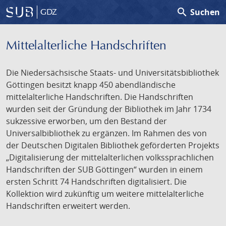
search
Suchen
GDZ
Mittelalterliche Handschriften
Die Niedersächsische Staats- und Universitätsbibliothek
Göttingen besitzt knapp 450 abendländische
mittelalterliche Handschriften. Die Handschriften
wurden seit der Gründung der Bibliothek im Jahr 1734
sukzessive erworben, um den Bestand der
Universalbibliothek zu ergänzen. Im Rahmen des von
der Deutschen Digitalen Bibliothek geförderten Projekts
„Digitalisierung der mittelalterlichen volkssprachlichen
Handschriften der SUB Göttingen“ wurden in einem
ersten Schritt 74 Handschriften digitalisiert. Die
Kollektion wird zukünftig um weitere mittelalterliche
Handschriften erweitert werden.