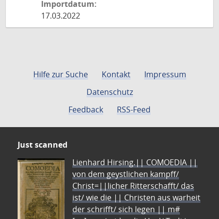
Importdatum:
17.03.2022
Hilfe zur Suche
Kontakt
Impressum
Datenschutz
Feedback
RSS-Feed
Just scanned
Lienhard Hirsing.|| COMOEDIA ||
von dem geystlichen kampff/
Christ=||licher Ritterschafft/ das
ist/ wie die || Christen aus warheit
der schrifft/ sich legen || m#