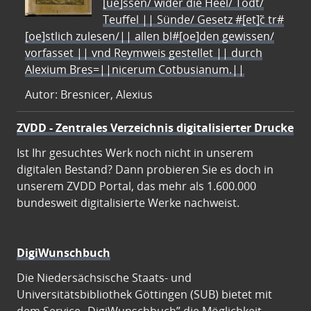
[ue]ssen/ wider die Heel/ Todt/
Teuffel || Sünde/ Gesetz #[et]c̃ tr#
[oe]stlich zulesen/|| allen bl#[oe]den gewissen/
vorfasset || vnd Reymweis gestellet || durch
Alexium Bres=||nicerum Cotbusianum.||
Autor: Bresnicer, Alexius
ZVDD - Zentrales Verzeichnis digitalisierter Drucke
Ist Ihr gesuchtes Werk noch nicht in unserem
digitalen Bestand? Dann probieren Sie es doch in
unserem ZVDD Portal, das mehr als 1.600.000
bundesweit digitalisierte Werke nachweist.
DigiWunschbuch
Die Niedersächsische Staats- und
Universitätsbibliothek Göttingen (SUB) bietet mit