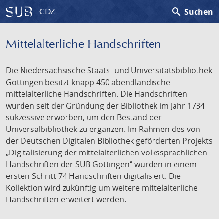
search
Suchen
GDZ
Mittelalterliche Handschriften
Die Niedersächsische Staats- und Universitätsbibliothek
Göttingen besitzt knapp 450 abendländische
mittelalterliche Handschriften. Die Handschriften
wurden seit der Gründung der Bibliothek im Jahr 1734
sukzessive erworben, um den Bestand der
Universalbibliothek zu ergänzen. Im Rahmen des von
der Deutschen Digitalen Bibliothek geförderten Projekts
„Digitalisierung der mittelalterlichen volkssprachlichen
Handschriften der SUB Göttingen“ wurden in einem
ersten Schritt 74 Handschriften digitalisiert. Die
Kollektion wird zukünftig um weitere mittelalterliche
Handschriften erweitert werden.