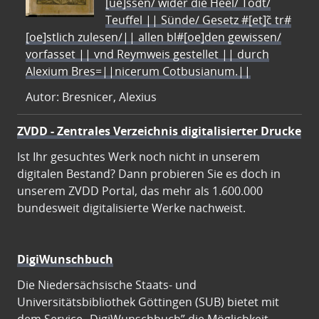
[ue]ssen/ wider die Heel/ Todt/
Teuffel || Sünde/ Gesetz #[et]c̃ tr#
[oe]stlich zulesen/|| allen bl#[oe]den gewissen/
vorfasset || vnd Reymweis gestellet || durch
Alexium Bres=||nicerum Cotbusianum.||
Autor: Bresnicer, Alexius
ZVDD - Zentrales Verzeichnis digitalisierter Drucke
Ist Ihr gesuchtes Werk noch nicht in unserem
digitalen Bestand? Dann probieren Sie es doch in
unserem ZVDD Portal, das mehr als 1.600.000
bundesweit digitalisierte Werke nachweist.
DigiWunschbuch
Die Niedersächsische Staats- und
Universitätsbibliothek Göttingen (SUB) bietet mit