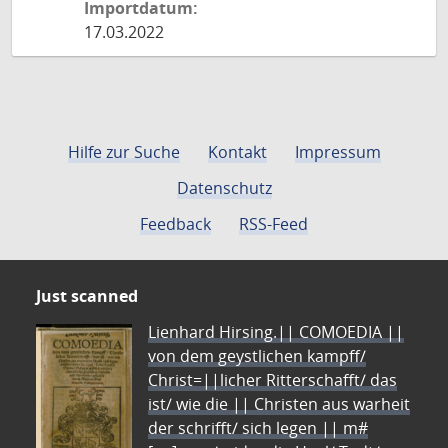
Importdatum:
17.03.2022
Hilfe zur Suche
Kontakt
Impressum
Datenschutz
Feedback
RSS-Feed
Just scanned
Lienhard Hirsing.|| COMOEDIA ||
von dem geystlichen kampff/
Christ=||licher Ritterschafft/ das
ist/ wie die || Christen aus warheit
der schrifft/ sich legen || m#