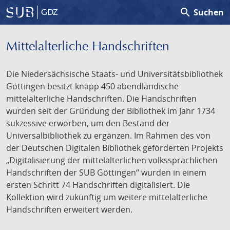
search
Suchen
GDZ
Mittelalterliche Handschriften
Die Niedersächsische Staats- und Universitätsbibliothek
Göttingen besitzt knapp 450 abendländische
mittelalterliche Handschriften. Die Handschriften
wurden seit der Gründung der Bibliothek im Jahr 1734
sukzessive erworben, um den Bestand der
Universalbibliothek zu ergänzen. Im Rahmen des von
der Deutschen Digitalen Bibliothek geförderten Projekts
„Digitalisierung der mittelalterlichen volkssprachlichen
Handschriften der SUB Göttingen“ wurden in einem
ersten Schritt 74 Handschriften digitalisiert. Die
Kollektion wird zukünftig um weitere mittelalterliche
Handschriften erweitert werden.