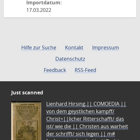
Importdatum:
17.03.2022
Hilfe zur Suche
Kontakt
Impressum
Datenschutz
Feedback
RSS-Feed
Just scanned
Lienhard Hirsing.|| COMOEDIA ||
von dem geystlichen kampff/
Christ=||licher Ritterschafft/ das
ist/ wie die || Christen aus warheit
der schrifft/ sich legen || m#