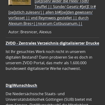
[ue]ssen/ wider die Heel/ Todt/
Teuffel || Sünde/ Gesetz #[et]c̃ tr#
[oe]stlich zulesen/|| allen bl#[oe]den gewissen/
vorfasset || vnd Reymweis gestellet || durch
Alexium Bres=||nicerum Cotbusianum.||
Autor: Bresnicer, Alexius
ZVDD - Zentrales Verzeichnis digitalisierter Drucke
Ist Ihr gesuchtes Werk noch nicht in unserem
digitalen Bestand? Dann probieren Sie es doch in
unserem ZVDD Portal, das mehr als 1.600.000
bundesweit digitalisierte Werke nachweist.
DigiWunschbuch
Die Niedersächsische Staats- und
Universitätsbibliothek Göttingen (SUB) bietet mit