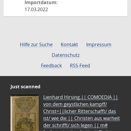
Importdatum:
17.03.2022
Hilfe zur Suche
Kontakt
Impressum
Datenschutz
Feedback
RSS-Feed
Just scanned
Lienhard Hirsing.|| COMOEDIA ||
von dem geystlichen kampff/
Christ=||licher Ritterschafft/ das
ist/ wie die || Christen aus warheit
der schrifft/ sich legen || m#