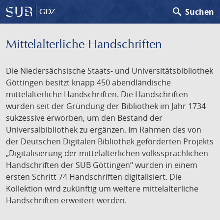
search
Suchen
GDZ
Mittelalterliche Handschriften
Die Niedersächsische Staats- und Universitätsbibliothek
Göttingen besitzt knapp 450 abendländische
mittelalterliche Handschriften. Die Handschriften
wurden seit der Gründung der Bibliothek im Jahr 1734
sukzessive erworben, um den Bestand der
Universalbibliothek zu ergänzen. Im Rahmen des von
der Deutschen Digitalen Bibliothek geförderten Projekts
„Digitalisierung der mittelalterlichen volkssprachlichen
Handschriften der SUB Göttingen“ wurden in einem
ersten Schritt 74 Handschriften digitalisiert. Die
Kollektion wird zukünftig um weitere mittelalterliche
Handschriften erweitert werden.