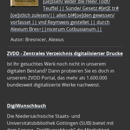
[ue]ssen/ wider die Heel/ Todt/
Teuffel || Sünde/ Gesetz #[et]c̃ tr#
[oe]stlich zulesen/|| allen bl#[oe]den gewissen/
vorfasset || vnd Reymweis gestellet || durch
Alexium Bres=||nicerum Cotbusianum.||
Autor: Bresnicer, Alexius
ZVDD - Zentrales Verzeichnis digitalisierter Drucke
Ist Ihr gesuchtes Werk noch nicht in unserem
digitalen Bestand? Dann probieren Sie es doch in
unserem ZVDD Portal, das mehr als 1.600.000
bundesweit digitalisierte Werke nachweist.
DigiWunschbuch
Die Niedersächsische Staats- und
Universitätsbibliothek Göttingen (SUB) bietet mit