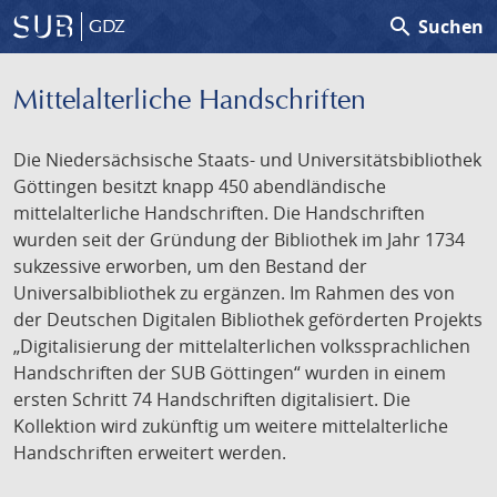
search
Suchen
GDZ
Mittelalterliche Handschriften
Die Niedersächsische Staats- und Universitätsbibliothek
Göttingen besitzt knapp 450 abendländische
mittelalterliche Handschriften. Die Handschriften
wurden seit der Gründung der Bibliothek im Jahr 1734
sukzessive erworben, um den Bestand der
Universalbibliothek zu ergänzen. Im Rahmen des von
der Deutschen Digitalen Bibliothek geförderten Projekts
„Digitalisierung der mittelalterlichen volkssprachlichen
Handschriften der SUB Göttingen“ wurden in einem
ersten Schritt 74 Handschriften digitalisiert. Die
Kollektion wird zukünftig um weitere mittelalterliche
Handschriften erweitert werden.