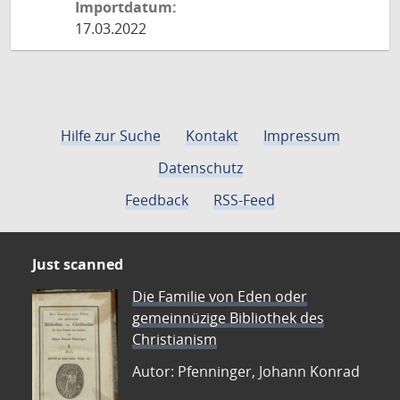
Importdatum:
17.03.2022
Hilfe zur Suche
Kontakt
Impressum
Datenschutz
Feedback
RSS-Feed
Just scanned
Die Familie von Eden oder
gemeinnüzige Bibliothek des
Christianism
Autor: Pfenninger, Johann Konrad