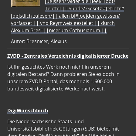
[ue]ssen/ wider die Heel/ Todt/
Teuffel || Sünde/ Gesetz #[et]c̃ tr#
[oe]stlich zulesen/|| allen bl#[oe]den gewissen/
vorfasset || vnd Reymweis gestellet || durch
Alexium Bres=||nicerum Cotbusianum.||
Autor: Bresnicer, Alexius
ZVDD - Zentrales Verzeichnis digitalisierter Drucke
Ist Ihr gesuchtes Werk noch nicht in unserem
digitalen Bestand? Dann probieren Sie es doch in
unserem ZVDD Portal, das mehr als 1.600.000
bundesweit digitalisierte Werke nachweist.
DigiWunschbuch
Die Niedersächsische Staats- und
Universitätsbibliothek Göttingen (SUB) bietet mit