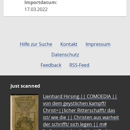
Importdatum:
17.03.2022
Hilfe zur Suche
Kontakt
Impressum
Datenschutz
Feedback
RSS-Feed
Just scanned
Lienhard Hirsing.|| COMOEDIA ||
von dem geystlichen kampff/
Christ=||licher Ritterschafft/ das
ist/ wie die || Christen aus warheit
der schrifft/ sich legen || m#