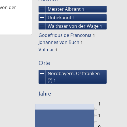
 von der
remove
Meister Albrant
1
remove
Unbekannt
1
remove
Walthisar von der Wage
1
Godefridus de Franconia
1
Johannes von Buch
1
Volmar
1
Orte
remove
Nordbayern, Ostfranken
(?)
1
Jahre
1
1