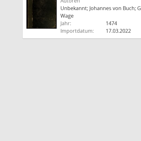
Autoren
Unbekannt; Johannes von Buch; Go
Wage
Jahr:
1474
Importdatum:
17.03.2022