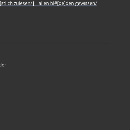
e]stlich zulesen/|| allen bl#[oe]den gewissen/
der