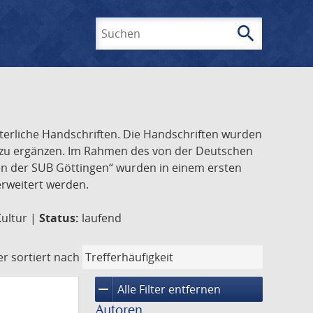
search
Suchen
lterliche Handschriften. Die Handschriften wurden
k zu ergänzen. Im Rahmen des von der Deutschen
ften der SUB Göttingen“ wurden in einem ersten
 erweitert werden.
Kultur |
Status:
laufend
er
sortiert nach
remove
Alle Filter entfernen
Autoren