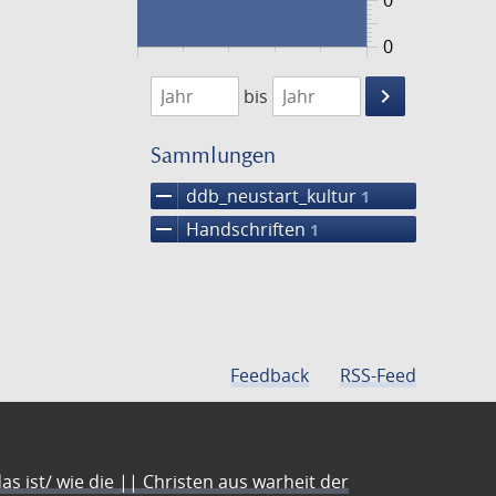
0
0
1474
1475
keyboard_arrow_right
bis
Suche
einschränke
Sammlungen
remove
ddb_neustart_kultur
1
remove
Handschriften
1
Feedback
RSS-Feed
s ist/ wie die || Christen aus warheit der