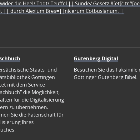
 wider die Heel/ Todt/ Teuffel || Sünde/ Gesetz #[et]c̃ tr#[o
let || durch Alexium Bres=||nicerum Cotbusianum.||
schbuch
Gutenberg Digital
ersächsische Staats- und
Besuchen Sie das Faksimile 
ätsbibliothek Göttingen
Göttinger Gutenberg Bibel.
tet mit dem Service
schbuch” die Möglichkeit,
ften für die Digitalisierung
ern zu übernehmen.
en Sie die Patenschaft für
alisierung Ihres
uches.