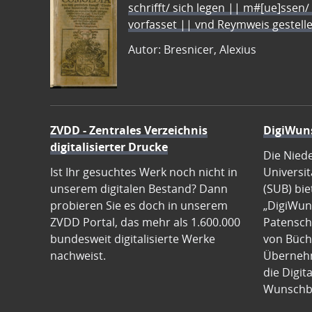
schrifft/ sich legen || m#[ue]ssen/
vorfasset || vnd Reymweis gestel
Autor: Bresnicer, Alexius
ZVDD - Zentrales Verzeichnis
DigiWun
digitalisierter Drucke
Die Nied
Ist Ihr gesuchtes Werk noch nicht in
Universit
unserem digitalen Bestand? Dann
(SUB) bie
probieren Sie es doch in unserem
„DigiWun
ZVDD Portal, das mehr als 1.600.000
Patenscha
bundesweit digitalisierte Werke
von Büch
nachweist.
Übernehm
die Digit
Wunschb