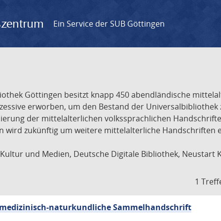
gszentrum
Ein Service der SUB Göttingen
liothek Göttingen besitzt knapp 450 abendländische mittela
ukzessive erworben, um den Bestand der Universalbibliothe
lisierung der mittelalterlichen volkssprachlichen Handschri
ion wird zukünftig um weitere mittelalterliche Handschriften
ultur und Medien, Deutsche Digitale Bibliothek, Neustart 
1 Treff
sch-medizinisch-naturkundliche Sammelhandschrift