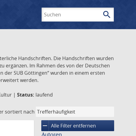
search
Suchen
lterliche Handschriften. Die Handschriften wurden
k zu ergänzen. Im Rahmen des von der Deutschen
ften der SUB Göttingen“ wurden in einem ersten
 erweitert werden.
Kultur |
Status:
laufend
er
sortiert nach
remove
Alle Filter entfernen
Autoren