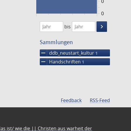
0
0
1474
1475
keyboard_arrow_right
bis
Suche
einschränke
Sammlungen
remove
ddb_neustart_kultur
1
remove
Handschriften
1
Feedback
RSS-Feed
s ist/ wie die || Christen aus warheit der