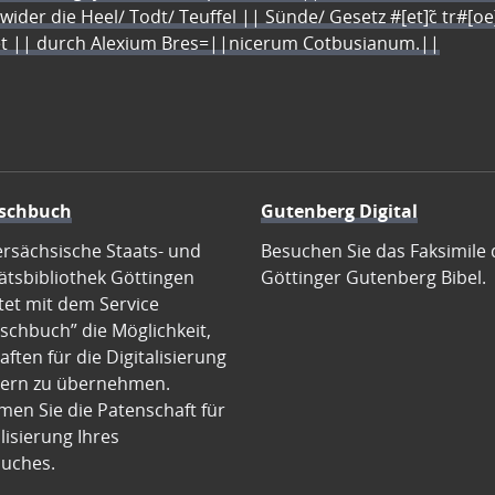
 wider die Heel/ Todt/ Teuffel || Sünde/ Gesetz #[et]c̃ tr#[o
let || durch Alexium Bres=||nicerum Cotbusianum.||
schbuch
Gutenberg Digital
ersächsische Staats- und
Besuchen Sie das Faksimile 
ätsbibliothek Göttingen
Göttinger Gutenberg Bibel.
tet mit dem Service
schbuch” die Möglichkeit,
ften für die Digitalisierung
ern zu übernehmen.
en Sie die Patenschaft für
alisierung Ihres
uches.