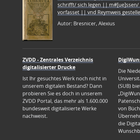
schrifft/ sich legen || m#[ue]ssen/
vorfasset || vnd Reymweis gestel
Autor: Bresnicer, Alexius
ZVDD - Zentrales Verzeichnis
DigiWun
digitalisierter Drucke
Die Nied
Ist Ihr gesuchtes Werk noch nicht in
Universit
unserem digitalen Bestand? Dann
(SUB) bie
probieren Sie es doch in unserem
„DigiWun
ZVDD Portal, das mehr als 1.600.000
Patenscha
bundesweit digitalisierte Werke
von Büch
nachweist.
Übernehm
die Digit
Wunschb