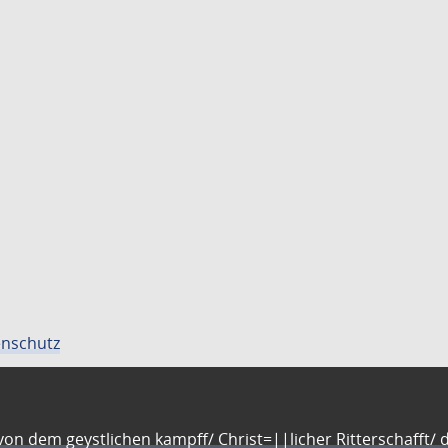
nschutz
n dem geystlichen kampff/ Christ=||licher Ritterschafft/ da