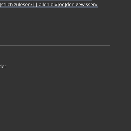
e]stlich zulesen/|| allen bl#[oe]den gewissen/
der