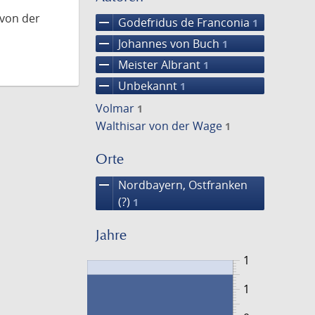
 von der
remove
Godefridus de Franconia
1
remove
Johannes von Buch
1
remove
Meister Albrant
1
remove
Unbekannt
1
Volmar
1
Walthisar von der Wage
1
Orte
remove
Nordbayern, Ostfranken
(?)
1
Jahre
1
1