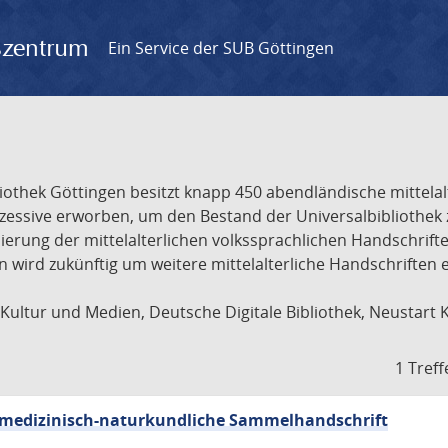
gszentrum
Ein Service der SUB Göttingen
liothek Göttingen besitzt knapp 450 abendländische mittela
ukzessive erworben, um den Bestand der Universalbibliothe
lisierung der mittelalterlichen volkssprachlichen Handschri
ion wird zukünftig um weitere mittelalterliche Handschriften
ultur und Medien, Deutsche Digitale Bibliothek, Neustart 
1 Treff
sch-medizinisch-naturkundliche Sammelhandschrift