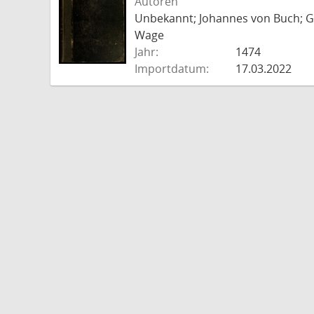
Autoren
Unbekannt; Johannes von Buch; Go
Wage
Jahr:
1474
Importdatum:
17.03.2022