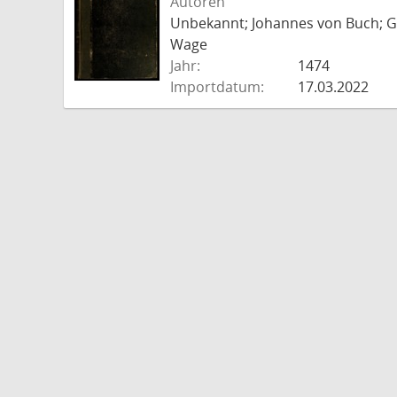
Autoren
Unbekannt; Johannes von Buch; Go
Wage
Jahr:
1474
Importdatum:
17.03.2022