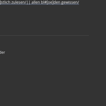
e]stlich zulesen/|| allen bl#[oe]den gewissen/
der