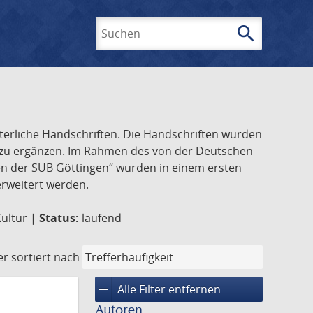
search
Suchen
lterliche Handschriften. Die Handschriften wurden
k zu ergänzen. Im Rahmen des von der Deutschen
ften der SUB Göttingen“ wurden in einem ersten
 erweitert werden.
Kultur |
Status:
laufend
er
sortiert nach
remove
Alle Filter entfernen
Autoren