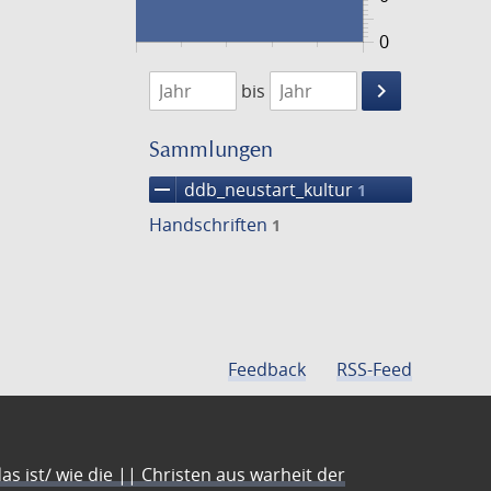
0
1474
1475
keyboard_arrow_right
bis
Suche
einschränke
Sammlungen
remove
ddb_neustart_kultur
1
Handschriften
1
Feedback
RSS-Feed
s ist/ wie die || Christen aus warheit der