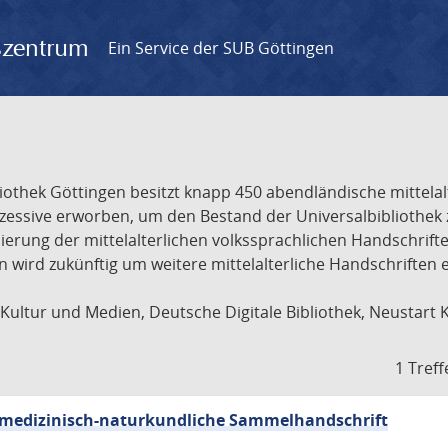
gszentrum
Ein Service der SUB Göttingen
liothek Göttingen besitzt knapp 450 abendländische mittela
ukzessive erworben, um den Bestand der Universalbibliothe
lisierung der mittelalterlichen volkssprachlichen Handschri
ion wird zukünftig um weitere mittelalterliche Handschriften
ultur und Medien, Deutsche Digitale Bibliothek, Neustart 
1 Treff
sch-medizinisch-naturkundliche Sammelhandschrift