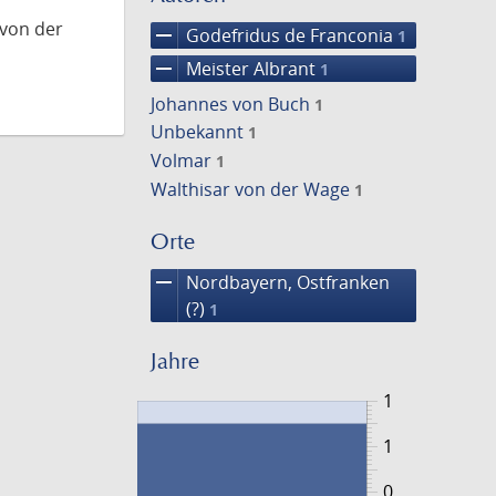
 von der
remove
Godefridus de Franconia
1
remove
Meister Albrant
1
Johannes von Buch
1
Unbekannt
1
Volmar
1
Walthisar von der Wage
1
Orte
remove
Nordbayern, Ostfranken
(?)
1
Jahre
1
1
0