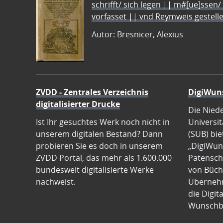
schrifft/ sich legen || m#[ue]ssen/
vorfasset || vnd Reymweis gestel
Autor: Bresnicer, Alexius
ZVDD - Zentrales Verzeichnis
DigiWun
digitalisierter Drucke
Die Nied
Ist Ihr gesuchtes Werk noch nicht in
Universit
unserem digitalen Bestand? Dann
(SUB) bie
probieren Sie es doch in unserem
„DigiWun
ZVDD Portal, das mehr als 1.600.000
Patenscha
bundesweit digitalisierte Werke
von Büch
nachweist.
Übernehm
die Digit
Wunschb