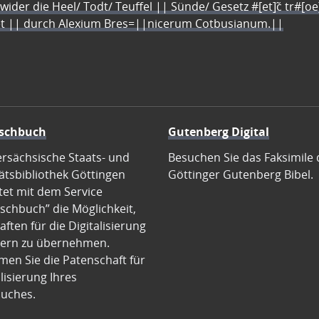
 wider die Heel/ Todt/ Teuffel || Sünde/ Gesetz #[et]c̃ tr#[o
let || durch Alexium Bres=||nicerum Cotbusianum.||
schbuch
Gutenberg Digital
ersächsische Staats- und
Besuchen Sie das Faksimile 
ätsbibliothek Göttingen
Göttinger Gutenberg Bibel.
tet mit dem Service
schbuch” die Möglichkeit,
ften für die Digitalisierung
ern zu übernehmen.
en Sie die Patenschaft für
alisierung Ihres
uches.