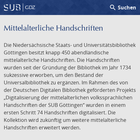
search
Suchen
GDZ
Mittelalterliche Handschriften
Die Niedersächsische Staats- und Universitätsbibliothek
Göttingen besitzt knapp 450 abendländische
mittelalterliche Handschriften. Die Handschriften
wurden seit der Gründung der Bibliothek im Jahr 1734
sukzessive erworben, um den Bestand der
Universalbibliothek zu ergänzen. Im Rahmen des von
der Deutschen Digitalen Bibliothek geförderten Projekts
„Digitalisierung der mittelalterlichen volkssprachlichen
Handschriften der SUB Göttingen“ wurden in einem
ersten Schritt 74 Handschriften digitalisiert. Die
Kollektion wird zukünftig um weitere mittelalterliche
Handschriften erweitert werden.