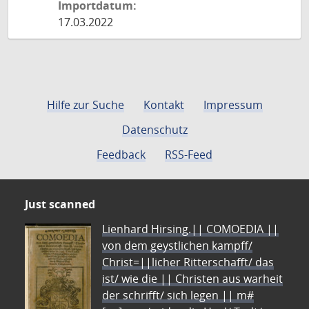
Importdatum:
17.03.2022
Hilfe zur Suche
Kontakt
Impressum
Datenschutz
Feedback
RSS-Feed
Just scanned
Lienhard Hirsing.|| COMOEDIA ||
von dem geystlichen kampff/
Christ=||licher Ritterschafft/ das
ist/ wie die || Christen aus warheit
der schrifft/ sich legen || m#