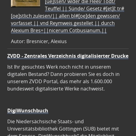
[ue]ssen/ wider die Heel/ Todt/
Teuffel || Sünde/ Gesetz #[et]c̃ tr#
[oe]stlich zulesen/|| allen bl#[oe]den gewissen/
vorfasset || vnd Reymweis gestellet || durch
Alexium Bres=||nicerum Cotbusianum.||
Autor: Bresnicer, Alexius
ZVDD - Zentrales Verzeichnis digitalisierter Drucke
Ist Ihr gesuchtes Werk noch nicht in unserem
digitalen Bestand? Dann probieren Sie es doch in
unserem ZVDD Portal, das mehr als 1.600.000
bundesweit digitalisierte Werke nachweist.
DigiWunschbuch
Die Niedersächsische Staats- und
Universitätsbibliothek Göttingen (SUB) bietet mit