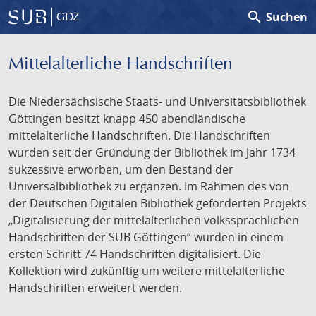
search
Suchen
GDZ
Mittelalterliche Handschriften
Die Niedersächsische Staats- und Universitätsbibliothek
Göttingen besitzt knapp 450 abendländische
mittelalterliche Handschriften. Die Handschriften
wurden seit der Gründung der Bibliothek im Jahr 1734
sukzessive erworben, um den Bestand der
Universalbibliothek zu ergänzen. Im Rahmen des von
der Deutschen Digitalen Bibliothek geförderten Projekts
„Digitalisierung der mittelalterlichen volkssprachlichen
Handschriften der SUB Göttingen“ wurden in einem
ersten Schritt 74 Handschriften digitalisiert. Die
Kollektion wird zukünftig um weitere mittelalterliche
Handschriften erweitert werden.