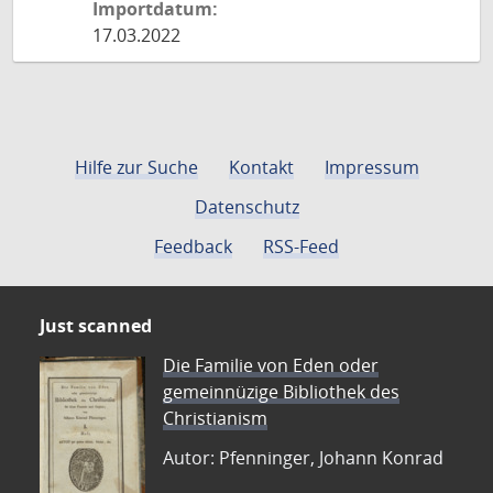
Importdatum:
17.03.2022
Hilfe zur Suche
Kontakt
Impressum
Datenschutz
Feedback
RSS-Feed
Just scanned
Die Familie von Eden oder
gemeinnüzige Bibliothek des
Christianism
Autor: Pfenninger, Johann Konrad