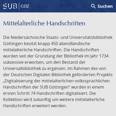
search
Suchen
GDZ
Mittelalterliche Handschriften
Die Niedersächsische Staats- und Universitätsbibliothek
Göttingen besitzt knapp 450 abendländische
mittelalterliche Handschriften. Die Handschriften
wurden seit der Gründung der Bibliothek im Jahr 1734
sukzessive erworben, um den Bestand der
Universalbibliothek zu ergänzen. Im Rahmen des von
der Deutschen Digitalen Bibliothek geförderten Projekts
„Digitalisierung der mittelalterlichen volkssprachlichen
Handschriften der SUB Göttingen“ wurden in einem
ersten Schritt 74 Handschriften digitalisiert. Die
Kollektion wird zukünftig um weitere mittelalterliche
Handschriften erweitert werden.