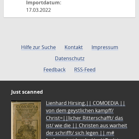
Importdatum:
17.03.2022
Hilfe zur Suche
Kontakt
Impressum
Datenschutz
Feedback
RSS-Feed
Just scanned
Lienhard Hirsing.|| COMOEDIA ||
von dem geystlichen kampff/
Christ=||licher Ritterschafft/ das
ist/ wie die || Christen aus warheit
der schrifft/ sich legen || m#