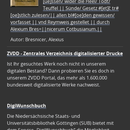
[ue]ssen/ wider die Heel/ Todt/
Teuffel || Sünde/ Gesetz #[et]c̃ tr#
[oe]stlich zulesen/|| allen bl#[oe]den gewissen/
vorfasset || vnd Reymweis gestellet || durch
Alexium Bres=||nicerum Cotbusianum.||
Autor: Bresnicer, Alexius
ZVDD - Zentrales Verzeichnis digitalisierter Drucke
Ist Ihr gesuchtes Werk noch nicht in unserem
digitalen Bestand? Dann probieren Sie es doch in
unserem ZVDD Portal, das mehr als 1.600.000
bundesweit digitalisierte Werke nachweist.
DigiWunschbuch
Die Niedersächsische Staats- und
Universitätsbibliothek Göttingen (SUB) bietet mit