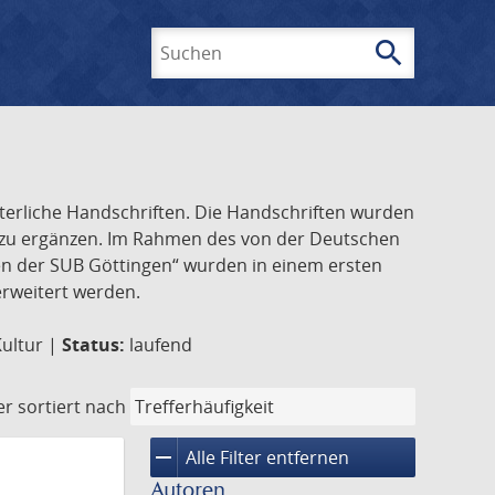
search
Suchen
lterliche Handschriften. Die Handschriften wurden
k zu ergänzen. Im Rahmen des von der Deutschen
ften der SUB Göttingen“ wurden in einem ersten
 erweitert werden.
Kultur |
Status:
laufend
er
sortiert nach
remove
Alle Filter entfernen
Autoren