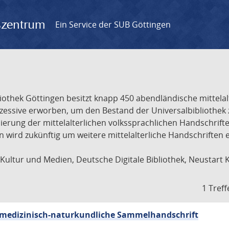
gszentrum
Ein Service der SUB Göttingen
liothek Göttingen besitzt knapp 450 abendländische mittela
ukzessive erworben, um den Bestand der Universalbibliothe
lisierung der mittelalterlichen volkssprachlichen Handschri
ion wird zukünftig um weitere mittelalterliche Handschriften
ultur und Medien, Deutsche Digitale Bibliothek, Neustart 
1 Treff
sch-medizinisch-naturkundliche Sammelhandschrift