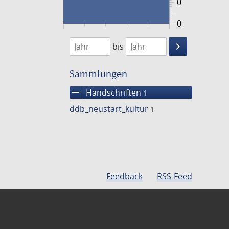
0
0
1474
1475
keyboard_arrow_right
bis
Suche
einschränke
Sammlungen
remove
Handschriften
1
ddb_neustart_kultur
1
Feedback
RSS-Feed