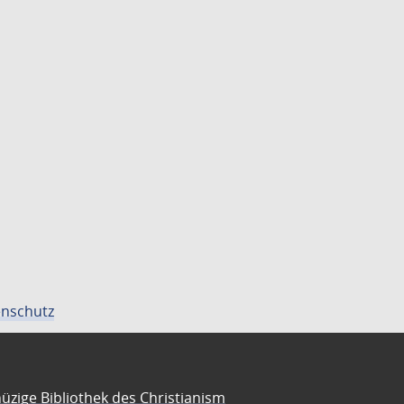
nschutz
üzige Bibliothek des Christianism