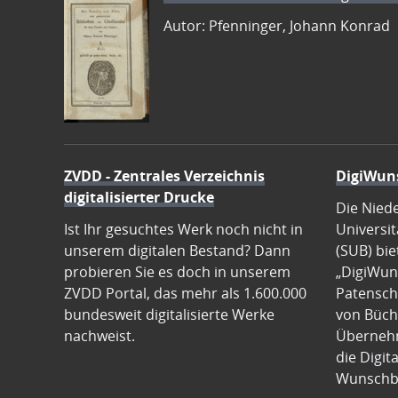
Autor: Pfenninger, Johann Konrad
ZVDD - Zentrales Verzeichnis
DigiWun
digitalisierter Drucke
Die Nied
Ist Ihr gesuchtes Werk noch nicht in
Universit
unserem digitalen Bestand? Dann
(SUB) bie
probieren Sie es doch in unserem
„DigiWun
ZVDD Portal, das mehr als 1.600.000
Patenscha
bundesweit digitalisierte Werke
von Büch
nachweist.
Übernehm
die Digit
Wunschb