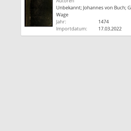
Autoren
Unbekannt; Johannes von Buch; Go
Wage
Jahr:
1474
Importdatum:
17.03.2022