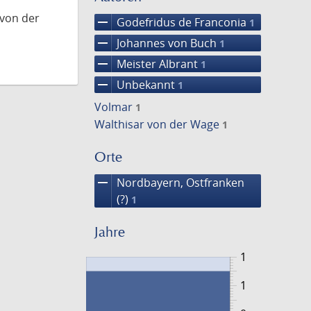
 von der
remove
Godefridus de Franconia
1
remove
Johannes von Buch
1
remove
Meister Albrant
1
remove
Unbekannt
1
Volmar
1
Walthisar von der Wage
1
Orte
remove
Nordbayern, Ostfranken
(?)
1
Jahre
1
1