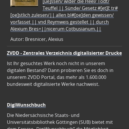
[ue]ssen/ wider die Heel/ Todt/
Teuffel || Sünde/ Gesetz #[et]c̃ tr#
[oe]stlich zulesen/|| allen bl#[oe]den gewissen/
vorfasset || vnd Reymweis gestellet || durch
Alexium Bres=||nicerum Cotbusianum.||
Autor: Bresnicer, Alexius
ZVDD - Zentrales Verzeichnis digitalisierter Drucke
Ist Ihr gesuchtes Werk noch nicht in unserem
digitalen Bestand? Dann probieren Sie es doch in
unserem ZVDD Portal, das mehr als 1.600.000
bundesweit digitalisierte Werke nachweist.
DigiWunschbuch
Die Niedersächsische Staats- und
Universitätsbibliothek Göttingen (SUB) bietet mit