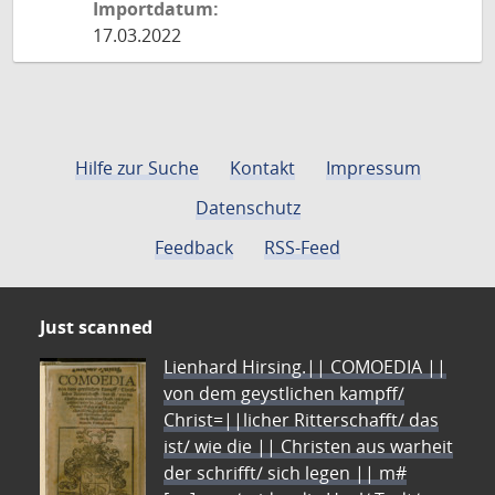
Importdatum:
17.03.2022
Hilfe zur Suche
Kontakt
Impressum
Datenschutz
Feedback
RSS-Feed
Just scanned
Lienhard Hirsing.|| COMOEDIA ||
von dem geystlichen kampff/
Christ=||licher Ritterschafft/ das
ist/ wie die || Christen aus warheit
der schrifft/ sich legen || m#