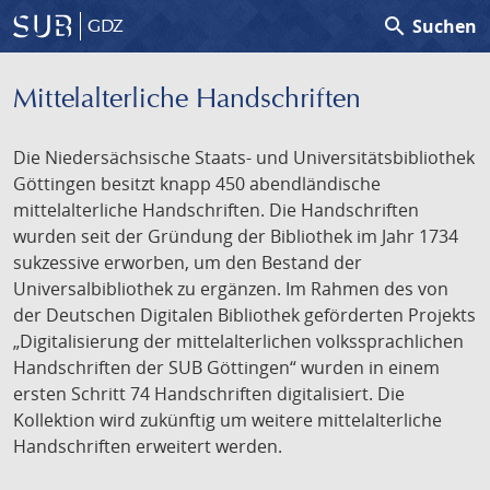
search
Suchen
GDZ
Mittelalterliche Handschriften
Die Niedersächsische Staats- und Universitätsbibliothek
Göttingen besitzt knapp 450 abendländische
mittelalterliche Handschriften. Die Handschriften
wurden seit der Gründung der Bibliothek im Jahr 1734
sukzessive erworben, um den Bestand der
Universalbibliothek zu ergänzen. Im Rahmen des von
der Deutschen Digitalen Bibliothek geförderten Projekts
„Digitalisierung der mittelalterlichen volkssprachlichen
Handschriften der SUB Göttingen“ wurden in einem
ersten Schritt 74 Handschriften digitalisiert. Die
Kollektion wird zukünftig um weitere mittelalterliche
Handschriften erweitert werden.