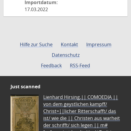
Importdatum:
17.03.2022
Hilfe zur Suche
Kontakt
Impressum
Datenschutz
Feedback
RSS-Feed
Just scanned
Lienhard Hirsing.|| COMOEDIA ||
von dem geystlichen kampff/
Christ=||licher Ritterschafft/ das
ist/ wie die || Christen aus warheit
der schrifft/ sich legen || m#