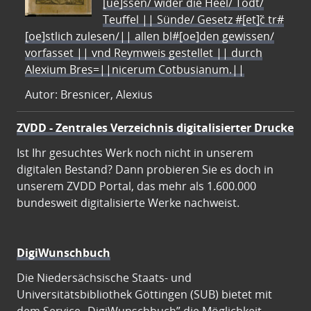
[ue]ssen/ wider die Heel/ Todt/
Teuffel || Sünde/ Gesetz #[et]c̃ tr#
[oe]stlich zulesen/|| allen bl#[oe]den gewissen/
vorfasset || vnd Reymweis gestellet || durch
Alexium Bres=||nicerum Cotbusianum.||
Autor: Bresnicer, Alexius
ZVDD - Zentrales Verzeichnis digitalisierter Drucke
Ist Ihr gesuchtes Werk noch nicht in unserem
digitalen Bestand? Dann probieren Sie es doch in
unserem ZVDD Portal, das mehr als 1.600.000
bundesweit digitalisierte Werke nachweist.
DigiWunschbuch
Die Niedersächsische Staats- und
Universitätsbibliothek Göttingen (SUB) bietet mit