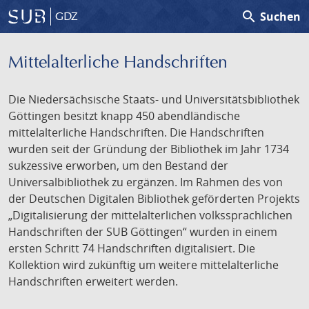
search
Suchen
GDZ
Mittelalterliche Handschriften
Die Niedersächsische Staats- und Universitätsbibliothek
Göttingen besitzt knapp 450 abendländische
mittelalterliche Handschriften. Die Handschriften
wurden seit der Gründung der Bibliothek im Jahr 1734
sukzessive erworben, um den Bestand der
Universalbibliothek zu ergänzen. Im Rahmen des von
der Deutschen Digitalen Bibliothek geförderten Projekts
„Digitalisierung der mittelalterlichen volkssprachlichen
Handschriften der SUB Göttingen“ wurden in einem
ersten Schritt 74 Handschriften digitalisiert. Die
Kollektion wird zukünftig um weitere mittelalterliche
Handschriften erweitert werden.