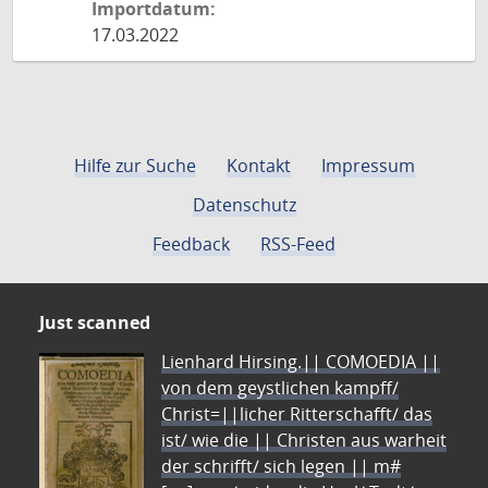
Importdatum:
17.03.2022
Hilfe zur Suche
Kontakt
Impressum
Datenschutz
Feedback
RSS-Feed
Just scanned
Lienhard Hirsing.|| COMOEDIA ||
von dem geystlichen kampff/
Christ=||licher Ritterschafft/ das
ist/ wie die || Christen aus warheit
der schrifft/ sich legen || m#