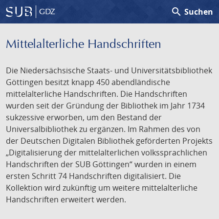
search
Suchen
GDZ
Mittelalterliche Handschriften
Die Niedersächsische Staats- und Universitätsbibliothek
Göttingen besitzt knapp 450 abendländische
mittelalterliche Handschriften. Die Handschriften
wurden seit der Gründung der Bibliothek im Jahr 1734
sukzessive erworben, um den Bestand der
Universalbibliothek zu ergänzen. Im Rahmen des von
der Deutschen Digitalen Bibliothek geförderten Projekts
„Digitalisierung der mittelalterlichen volkssprachlichen
Handschriften der SUB Göttingen“ wurden in einem
ersten Schritt 74 Handschriften digitalisiert. Die
Kollektion wird zukünftig um weitere mittelalterliche
Handschriften erweitert werden.