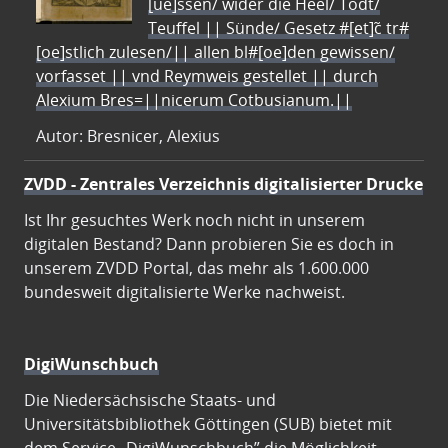
[ue]ssen/ wider die Heel/ Todt/
Teuffel || Sünde/ Gesetz #[et]c̃ tr#
[oe]stlich zulesen/|| allen bl#[oe]den gewissen/
vorfasset || vnd Reymweis gestellet || durch
Alexium Bres=||nicerum Cotbusianum.||
Autor: Bresnicer, Alexius
ZVDD - Zentrales Verzeichnis digitalisierter Drucke
Ist Ihr gesuchtes Werk noch nicht in unserem
digitalen Bestand? Dann probieren Sie es doch in
unserem ZVDD Portal, das mehr als 1.600.000
bundesweit digitalisierte Werke nachweist.
DigiWunschbuch
Die Niedersächsische Staats- und
Universitätsbibliothek Göttingen (SUB) bietet mit