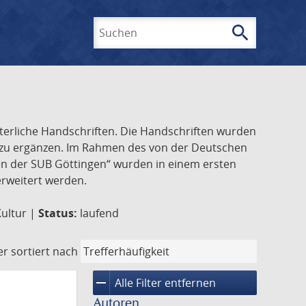
search
Suchen
lterliche Handschriften. Die Handschriften wurden
k zu ergänzen. Im Rahmen des von der Deutschen
ften der SUB Göttingen“ wurden in einem ersten
 erweitert werden.
Kultur |
Status:
laufend
er
sortiert nach
remove
Alle Filter entfernen
Autoren