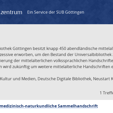
gszentrum
Ein Service der SUB Göttingen
liothek Göttingen besitzt knapp 450 abendländische mittela
ukzessive erworben, um den Bestand der Universalbibliothe
lisierung der mittelalterlichen volkssprachlichen Handschri
ion wird zukünftig um weitere mittelalterliche Handschriften
ultur und Medien, Deutsche Digitale Bibliothek, Neustart 
1 Treff
sch-medizinisch-naturkundliche Sammelhandschrift