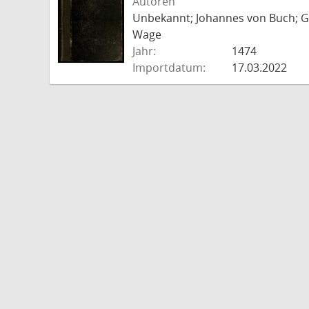
Autoren
Unbekannt; Johannes von Buch; Go
Wage
Jahr:
1474
Importdatum:
17.03.2022