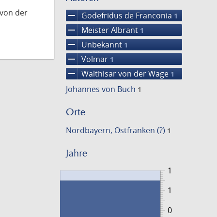
 von der
remove
Godefridus de Franconia
1
remove
Meister Albrant
1
remove
Unbekannt
1
remove
Volmar
1
remove
Walthisar von der Wage
1
Johannes von Buch
1
Orte
Nordbayern, Ostfranken (?)
1
Jahre
1
1
0