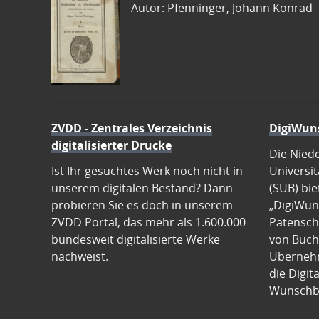
Autor: Pfenninger, Johann Konrad
ZVDD - Zentrales Verzeichnis
DigiWun
digitalisierter Drucke
Die Nied
Ist Ihr gesuchtes Werk noch nicht in
Universit
unserem digitalen Bestand? Dann
(SUB) bie
probieren Sie es doch in unserem
„DigiWun
ZVDD Portal, das mehr als 1.600.000
Patenscha
bundesweit digitalisierte Werke
von Büch
nachweist.
Übernehm
die Digit
Wunschb