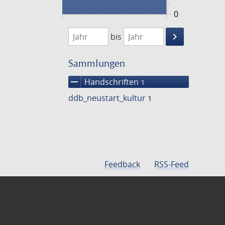
0
1474
1475
keyboard_arrow_right
bis
Suche
einschränke
Sammlungen
remove
Handschriften
1
ddb_neustart_kultur
1
Feedback
RSS-Feed