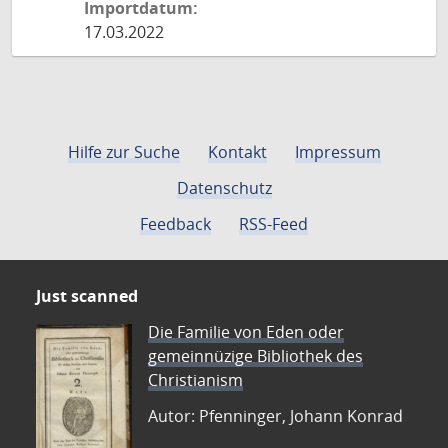
Importdatum:
17.03.2022
Hilfe zur Suche
Kontakt
Impressum
Datenschutz
Feedback
RSS-Feed
Just scanned
Die Familie von Eden oder
gemeinnüzige Bibliothek des
Christianism
Autor: Pfenninger, Johann Konrad