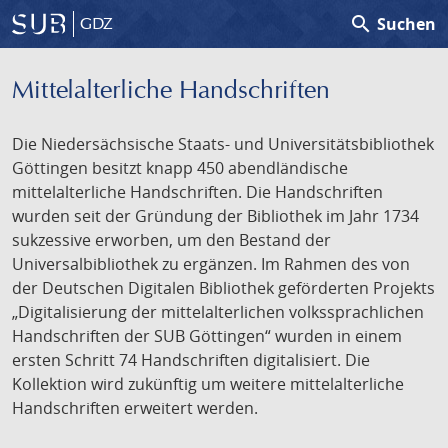
search
Suchen
GDZ
Mittelalterliche Handschriften
Die Niedersächsische Staats- und Universitätsbibliothek
Göttingen besitzt knapp 450 abendländische
mittelalterliche Handschriften. Die Handschriften
wurden seit der Gründung der Bibliothek im Jahr 1734
sukzessive erworben, um den Bestand der
Universalbibliothek zu ergänzen. Im Rahmen des von
der Deutschen Digitalen Bibliothek geförderten Projekts
„Digitalisierung der mittelalterlichen volkssprachlichen
Handschriften der SUB Göttingen“ wurden in einem
ersten Schritt 74 Handschriften digitalisiert. Die
Kollektion wird zukünftig um weitere mittelalterliche
Handschriften erweitert werden.