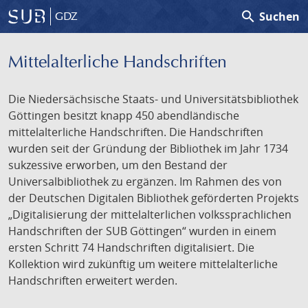
search
Suchen
GDZ
Mittelalterliche Handschriften
Die Niedersächsische Staats- und Universitätsbibliothek
Göttingen besitzt knapp 450 abendländische
mittelalterliche Handschriften. Die Handschriften
wurden seit der Gründung der Bibliothek im Jahr 1734
sukzessive erworben, um den Bestand der
Universalbibliothek zu ergänzen. Im Rahmen des von
der Deutschen Digitalen Bibliothek geförderten Projekts
„Digitalisierung der mittelalterlichen volkssprachlichen
Handschriften der SUB Göttingen“ wurden in einem
ersten Schritt 74 Handschriften digitalisiert. Die
Kollektion wird zukünftig um weitere mittelalterliche
Handschriften erweitert werden.