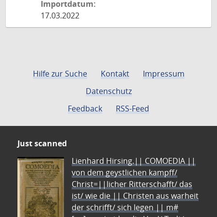
Importdatum:
17.03.2022
Hilfe zur Suche
Kontakt
Impressum
Datenschutz
Feedback
RSS-Feed
Just scanned
Lienhard Hirsing.|| COMOEDIA ||
von dem geystlichen kampff/
Christ=||licher Ritterschafft/ das
ist/ wie die || Christen aus warheit
der schrifft/ sich legen || m#