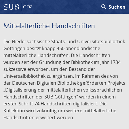
search
Suchen
GDZ
Mittelalterliche Handschriften
Die Niedersächsische Staats- und Universitätsbibliothek
Göttingen besitzt knapp 450 abendländische
mittelalterliche Handschriften. Die Handschriften
wurden seit der Gründung der Bibliothek im Jahr 1734
sukzessive erworben, um den Bestand der
Universalbibliothek zu ergänzen. Im Rahmen des von
der Deutschen Digitalen Bibliothek geförderten Projekts
„Digitalisierung der mittelalterlichen volkssprachlichen
Handschriften der SUB Göttingen“ wurden in einem
ersten Schritt 74 Handschriften digitalisiert. Die
Kollektion wird zukünftig um weitere mittelalterliche
Handschriften erweitert werden.