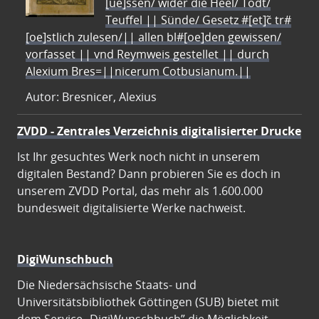
[ue]ssen/ wider die Heel/ Todt/
Teuffel || Sünde/ Gesetz #[et]c̃ tr#
[oe]stlich zulesen/|| allen bl#[oe]den gewissen/
vorfasset || vnd Reymweis gestellet || durch
Alexium Bres=||nicerum Cotbusianum.||
Autor: Bresnicer, Alexius
ZVDD - Zentrales Verzeichnis digitalisierter Drucke
Ist Ihr gesuchtes Werk noch nicht in unserem
digitalen Bestand? Dann probieren Sie es doch in
unserem ZVDD Portal, das mehr als 1.600.000
bundesweit digitalisierte Werke nachweist.
DigiWunschbuch
Die Niedersächsische Staats- und
Universitätsbibliothek Göttingen (SUB) bietet mit