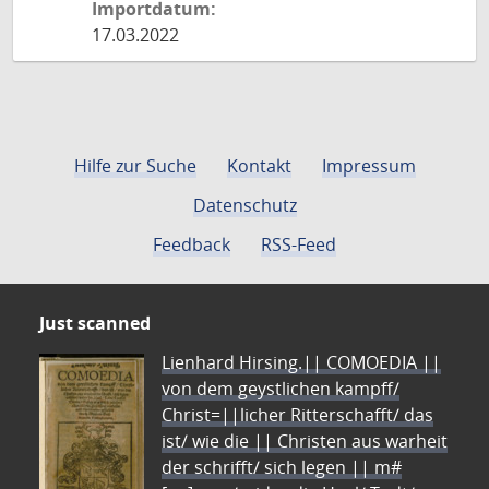
Importdatum:
17.03.2022
Hilfe zur Suche
Kontakt
Impressum
Datenschutz
Feedback
RSS-Feed
Just scanned
Lienhard Hirsing.|| COMOEDIA ||
von dem geystlichen kampff/
Christ=||licher Ritterschafft/ das
ist/ wie die || Christen aus warheit
der schrifft/ sich legen || m#