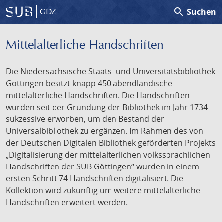
search
Suchen
GDZ
Mittelalterliche Handschriften
Die Niedersächsische Staats- und Universitätsbibliothek
Göttingen besitzt knapp 450 abendländische
mittelalterliche Handschriften. Die Handschriften
wurden seit der Gründung der Bibliothek im Jahr 1734
sukzessive erworben, um den Bestand der
Universalbibliothek zu ergänzen. Im Rahmen des von
der Deutschen Digitalen Bibliothek geförderten Projekts
„Digitalisierung der mittelalterlichen volkssprachlichen
Handschriften der SUB Göttingen“ wurden in einem
ersten Schritt 74 Handschriften digitalisiert. Die
Kollektion wird zukünftig um weitere mittelalterliche
Handschriften erweitert werden.