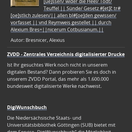
[ue]ssen/ wider die Heel/ Todt/
Teuffel || Sünde/ Gesetz #[et]c̃ tr#
[oe]stlich zulesen/|| allen bl#[oe]den gewissen/
vorfasset || vnd Reymweis gestellet || durch
Alexium Bres=||nicerum Cotbusianum.||
Autor: Bresnicer, Alexius
ZVDD - Zentrales Verzeichnis digitalisierter Drucke
Ist Ihr gesuchtes Werk noch nicht in unserem
digitalen Bestand? Dann probieren Sie es doch in
unserem ZVDD Portal, das mehr als 1.600.000
bundesweit digitalisierte Werke nachweist.
DigiWunschbuch
Die Niedersächsische Staats- und
Universitätsbibliothek Göttingen (SUB) bietet mit