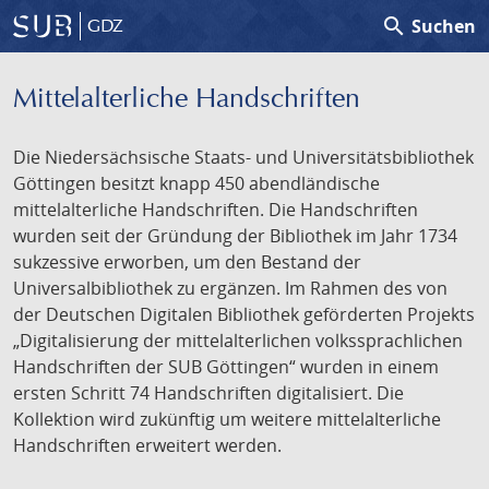
search
Suchen
GDZ
Mittelalterliche Handschriften
Die Niedersächsische Staats- und Universitätsbibliothek
Göttingen besitzt knapp 450 abendländische
mittelalterliche Handschriften. Die Handschriften
wurden seit der Gründung der Bibliothek im Jahr 1734
sukzessive erworben, um den Bestand der
Universalbibliothek zu ergänzen. Im Rahmen des von
der Deutschen Digitalen Bibliothek geförderten Projekts
„Digitalisierung der mittelalterlichen volkssprachlichen
Handschriften der SUB Göttingen“ wurden in einem
ersten Schritt 74 Handschriften digitalisiert. Die
Kollektion wird zukünftig um weitere mittelalterliche
Handschriften erweitert werden.