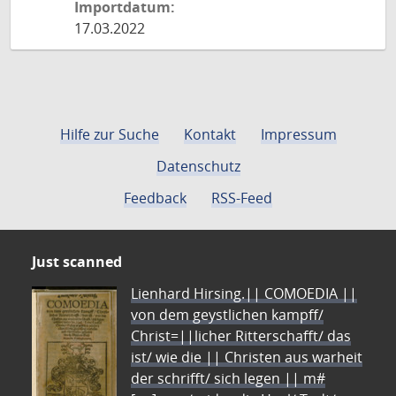
Importdatum:
17.03.2022
Hilfe zur Suche
Kontakt
Impressum
Datenschutz
Feedback
RSS-Feed
Just scanned
Lienhard Hirsing.|| COMOEDIA ||
von dem geystlichen kampff/
Christ=||licher Ritterschafft/ das
ist/ wie die || Christen aus warheit
der schrifft/ sich legen || m#