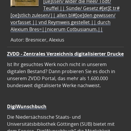
[ue]ssen/ wider die Heel/ Todt/
Teuffel || Sünde/ Gesetz #[et]c̃ tr#
[oe]stlich zulesen/|| allen bl#[oe]den gewissen/
vorfasset || vnd Reymweis gestellet || durch
Alexium Bres=||nicerum Cotbusianum.||
Autor: Bresnicer, Alexius
ZVDD - Zentrales Verzeichnis digitalisierter Drucke
Ist Ihr gesuchtes Werk noch nicht in unserem
digitalen Bestand? Dann probieren Sie es doch in
unserem ZVDD Portal, das mehr als 1.600.000
bundesweit digitalisierte Werke nachweist.
DigiWunschbuch
Die Niedersächsische Staats- und
Universitätsbibliothek Göttingen (SUB) bietet mit