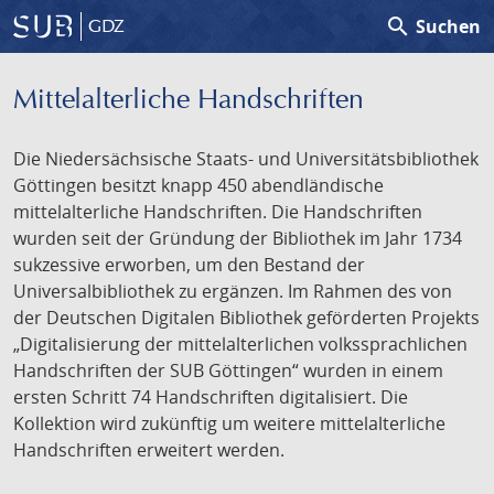
search
Suchen
GDZ
Mittelalterliche Handschriften
Die Niedersächsische Staats- und Universitätsbibliothek
Göttingen besitzt knapp 450 abendländische
mittelalterliche Handschriften. Die Handschriften
wurden seit der Gründung der Bibliothek im Jahr 1734
sukzessive erworben, um den Bestand der
Universalbibliothek zu ergänzen. Im Rahmen des von
der Deutschen Digitalen Bibliothek geförderten Projekts
„Digitalisierung der mittelalterlichen volkssprachlichen
Handschriften der SUB Göttingen“ wurden in einem
ersten Schritt 74 Handschriften digitalisiert. Die
Kollektion wird zukünftig um weitere mittelalterliche
Handschriften erweitert werden.