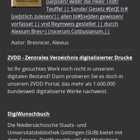
[ue]ssen/ wider die Heel/ Todt/
Teuffel || Sünde/ Gesetz #[et]c̃ tr#
[oe]stlich zulesen/|| allen bl#[oe]den gewissen/
vorfasset || vnd Reymweis gestellet || durch
Alexium Bres=||nicerum Cotbusianum.||
Autor: Bresnicer, Alexius
ZVDD - Zentrales Verzeichnis digitalisierter Drucke
Ist Ihr gesuchtes Werk noch nicht in unserem
digitalen Bestand? Dann probieren Sie es doch in
unserem ZVDD Portal, das mehr als 1.600.000
bundesweit digitalisierte Werke nachweist.
DigiWunschbuch
Die Niedersächsische Staats- und
Universitätsbibliothek Göttingen (SUB) bietet mit