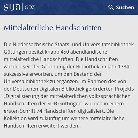
search
Suchen
GDZ
Mittelalterliche Handschriften
Die Niedersächsische Staats- und Universitätsbibliothek
Göttingen besitzt knapp 450 abendländische
mittelalterliche Handschriften. Die Handschriften
wurden seit der Gründung der Bibliothek im Jahr 1734
sukzessive erworben, um den Bestand der
Universalbibliothek zu ergänzen. Im Rahmen des von
der Deutschen Digitalen Bibliothek geförderten Projekts
„Digitalisierung der mittelalterlichen volkssprachlichen
Handschriften der SUB Göttingen“ wurden in einem
ersten Schritt 74 Handschriften digitalisiert. Die
Kollektion wird zukünftig um weitere mittelalterliche
Handschriften erweitert werden.