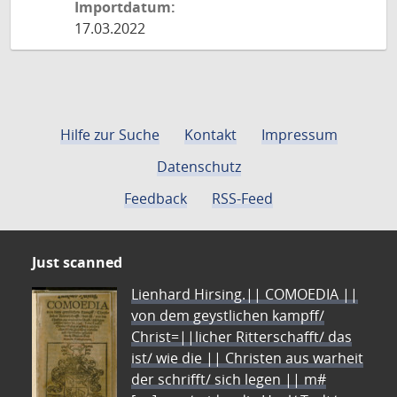
Importdatum:
17.03.2022
Hilfe zur Suche
Kontakt
Impressum
Datenschutz
Feedback
RSS-Feed
Just scanned
Lienhard Hirsing.|| COMOEDIA ||
von dem geystlichen kampff/
Christ=||licher Ritterschafft/ das
ist/ wie die || Christen aus warheit
der schrifft/ sich legen || m#