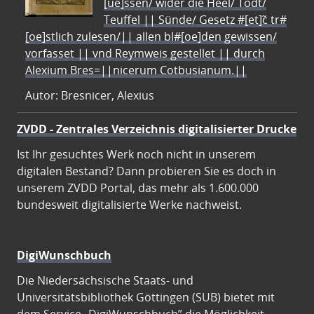
[ue]ssen/ wider die Heel/ Todt/
Teuffel || Sünde/ Gesetz #[et]c̃ tr#
[oe]stlich zulesen/|| allen bl#[oe]den gewissen/
vorfasset || vnd Reymweis gestellet || durch
Alexium Bres=||nicerum Cotbusianum.||
Autor: Bresnicer, Alexius
ZVDD - Zentrales Verzeichnis digitalisierter Drucke
Ist Ihr gesuchtes Werk noch nicht in unserem
digitalen Bestand? Dann probieren Sie es doch in
unserem ZVDD Portal, das mehr als 1.600.000
bundesweit digitalisierte Werke nachweist.
DigiWunschbuch
Die Niedersächsische Staats- und
Universitätsbibliothek Göttingen (SUB) bietet mit