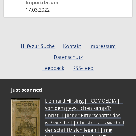
Importdatum:
17.03.2022
Hilfe zur Suche
Kontakt
Impressum
Datenschutz
Feedback
RSS-Feed
Just scanned
Lienhard Hirsing.|| COMOEDIA ||
von dem geystlichen kampff/
Christ=||licher Ritterschafft/ das
ist/ wie die || Christen aus warheit
der schrifft/ sich legen || m#