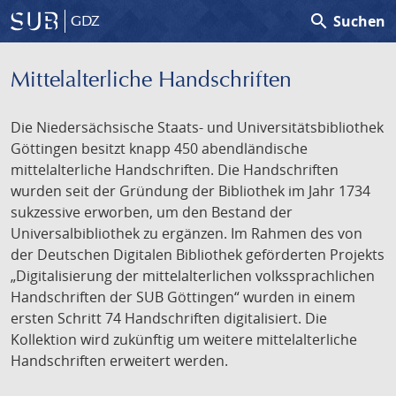
search
Suchen
GDZ
Mittelalterliche Handschriften
Die Niedersächsische Staats- und Universitätsbibliothek
Göttingen besitzt knapp 450 abendländische
mittelalterliche Handschriften. Die Handschriften
wurden seit der Gründung der Bibliothek im Jahr 1734
sukzessive erworben, um den Bestand der
Universalbibliothek zu ergänzen. Im Rahmen des von
der Deutschen Digitalen Bibliothek geförderten Projekts
„Digitalisierung der mittelalterlichen volkssprachlichen
Handschriften der SUB Göttingen“ wurden in einem
ersten Schritt 74 Handschriften digitalisiert. Die
Kollektion wird zukünftig um weitere mittelalterliche
Handschriften erweitert werden.