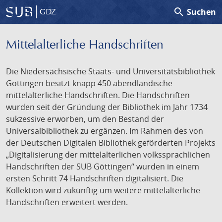
search
Suchen
GDZ
Mittelalterliche Handschriften
Die Niedersächsische Staats- und Universitätsbibliothek
Göttingen besitzt knapp 450 abendländische
mittelalterliche Handschriften. Die Handschriften
wurden seit der Gründung der Bibliothek im Jahr 1734
sukzessive erworben, um den Bestand der
Universalbibliothek zu ergänzen. Im Rahmen des von
der Deutschen Digitalen Bibliothek geförderten Projekts
„Digitalisierung der mittelalterlichen volkssprachlichen
Handschriften der SUB Göttingen“ wurden in einem
ersten Schritt 74 Handschriften digitalisiert. Die
Kollektion wird zukünftig um weitere mittelalterliche
Handschriften erweitert werden.